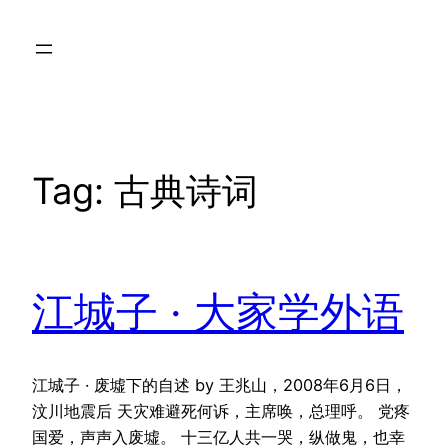
Skip
to
content
Tag:
古典诗词
江城子 · 大家学外语
江城子 · 废墟下的自述 by 王兆山，2008年6月6日，
汶川地震后 天灾难避死何诉，主席唤，总理呼。 党疼
国爱，声声入废墟。 十三亿人共一哭，纵做鬼，也幸