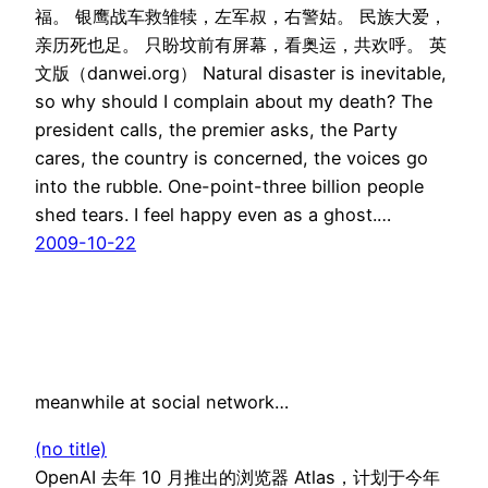
福。 银鹰战车救雏犊，左军叔，右警姑。 民族大爱，
亲历死也足。 只盼坟前有屏幕，看奥运，共欢呼。 英
文版（danwei.org） Natural disaster is inevitable,
so why should I complain about my death? The
president calls, the premier asks, the Party
cares, the country is concerned, the voices go
into the rubble. One-point-three billion people
shed tears. I feel happy even as a ghost.…
2009-10-22
meanwhile at social network…
(no title)
OpenAI 去年 10 月推出的浏览器 Atlas，计划于今年