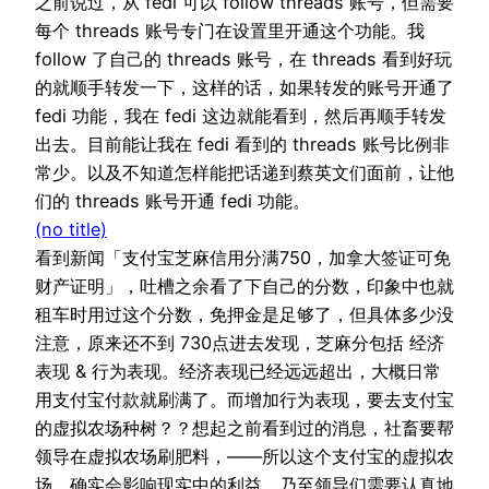
之前说过，从 fedi 可以 follow threads 账号，但需要
每个 threads 账号专门在设置里开通这个功能。我
follow 了自己的 threads 账号，在 threads 看到好玩
的就顺手转发一下，这样的话，如果转发的账号开通了
fedi 功能，我在 fedi 这边就能看到，然后再顺手转发
出去。目前能让我在 fedi 看到的 threads 账号比例非
常少。以及不知道怎样能把话递到蔡英文们面前，让他
们的 threads 账号开通 fedi 功能。
(no title)
看到新闻「支付宝芝麻信用分满750，加拿大签证可免
财产证明」，吐槽之余看了下自己的分数，印象中也就
租车时用过这个分数，免押金是足够了，但具体多少没
注意，原来还不到 730点进去发现，芝麻分包括 经济
表现 & 行为表现。经济表现已经远远超出，大概日常
用支付宝付款就刷满了。而增加行为表现，要去支付宝
的虚拟农场种树？？想起之前看到过的消息，社畜要帮
领导在虚拟农场刷肥料，——所以这个支付宝的虚拟农
场，确实会影响现实中的利益，乃至领导们需要认真地