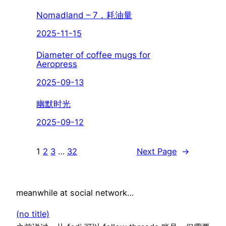
Nomadland – 7，耗油量
2025-11-15
Diameter of coffee mugs for
Aeropress
2025-09-13
幽默时光
2025-09-12
1
2
3
…
32
Next Page
→
meanwhile at social network…
(no title)