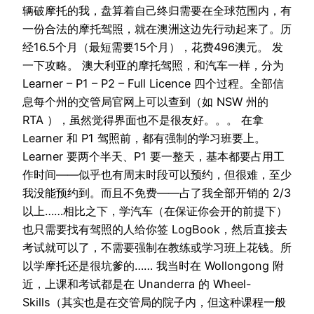
辆破摩托的我，盘算着自己终归需要在全球范围内，有
一份合法的摩托驾照，就在澳洲这边先行动起来了。历
经16.5个月（最短需要15个月），花费496澳元。 发
一下攻略。 澳大利亚的摩托驾照，和汽车一样，分为
Learner – P1 – P2 – Full Licence 四个过程。全部信
息每个州的交管局官网上可以查到（如 NSW 州的
RTA ），虽然觉得界面也不是很友好。。。 在拿
Learner 和 P1 驾照前，都有强制的学习班要上。
Learner 要两个半天、P1 要一整天，基本都要占用工
作时间——似乎也有周末时段可以预约，但很难，至少
我没能预约到。而且不免费——占了我全部开销的 2/3
以上……相比之下，学汽车（在保证你会开的前提下）
也只需要找有驾照的人给你签 LogBook，然后直接去
考试就可以了，不需要强制在教练或学习班上花钱。所
以学摩托还是很坑爹的…… 我当时在 Wollongong 附
近，上课和考试都是在 Unanderra 的 Wheel-
Skills（其实也是在交管局的院子内，但这种课程一般