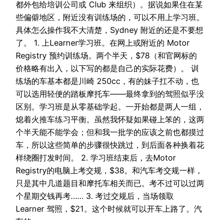
都外包给培训公司或 Club 来组织）。据说如果住在某
些偏僻地区，附近没有训练场的，可以不用上学习班。
具体怎么操作我不大清楚，Sydney 附近的还是不要想
了。 1. 上Learner学习班。在网上或附近的 Motor
Registry 预约训练场。两个半天，$78（和官网标的
价格略有出入，以下写的都是自己的实际花费）。 训
练场的车基本都是川崎 250cc，有的妹子扛不动，也
可以选用轻便的踏板摩托车——最终拿到的驾照似乎没
区别。学习班是从零基础学起。一开始都是两人一组，
熄着火推车练习平衡。虽然我怀疑如果碰上笨的，这两
个半天能不能学会；但和我一批学的应该之前也都摸过
车，所以这些简单的步骤很快跳过，到后面各种换着花
样绕圈打发时间。 2. 学习班结束后，去Motor
Registry的电脑上考交规，$38。和汽车考交规一样，
只是其中几道题目和摩托车相关而已。考不过可以过两
个星期交钱再考…… 3. 考过交规后，当场领取
Learner 驾照，$21。这个时候就可以开车上路了。汽