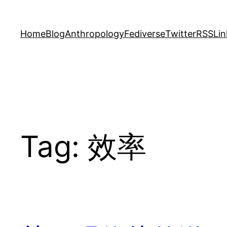
Skip
to
Home
Blog
Anthropology
Fediverse
Twitter
RSS
Lin
content
Tag:
效率