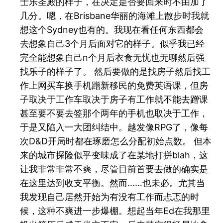
士乐圣殿的样子，在决定是否要回来时不由加了
几分。嗯，在Brisbane华丽的海滩上散步时我就
想这个Sydney也有的。我现在看任何东西都会
去想象自己3个月后面对它的样子。似乎我已经
完全能想象自己n个月后衣食无忧也无聊然后强
找乐子的样子了。 然后要做的是找房子然后找工
作上网买车换手机蹭新移民的免费英语课，但房
子取决于工作车取决于房子有工作就不能去蹭课
甚至要不要去签那个两年的手机也取决于工作，
于是又陷入一大团纠结中。越发像RPG了，像每
次D&D开局时都在琢磨怎么分配初始点数。 但本
来的城市探险似乎变味成了在某地打拼blah，这
让我非常非常不爽，尽管目前首要去做的确实是
在这里达到收支平衡。然而……也未必。尤其当
我发现自己居然开始为有没有工作而忐忑的时
候，这种不爽进一步爆棚。想起当年Ed在我那里