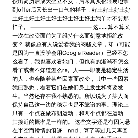
投出简历后成天坐立不安，后来其实很轻易地拿
到offer后又长出一口气的样子，好土好土好土好
土好土好土好土好土好土好土好土我丫才不要那
样子。 ——————————— 这……算不算又
一次在改变面前为了维持什么而刻意地拒绝改
变？ 就像总有人说爱看我的闷骚文章，却（可能
是因为一直没学会用Google Reader）已经不怎
么看了，我也喜欢看她们，但也有的渐渐不怎么
看了或者不知道怎么re。人——即使是稳定生活
的人，也会随着某些因素而改变，其中一些因素
我已熟悉，看着它们在她们身上发生和将要发
生。当然还存在我不熟悉的。所以说为了某人而
保持自己这一边的稳定也是不靠谱的事。理论上
只有一个点在做布朗运动，和两个点都在运动，
其接近的概率是一样的。 这些文字还是有因为悬
在半空而矫情的痕迹，nnd，算了等过几天再回