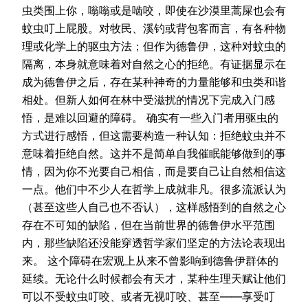
虫类围上你，嗡嗡或是啮咬，即使在沙漠里蒿屎也会有
蚊虫叮上屁股。对牧民、溪钓或背包客而言，有各种物
理或化学上的驱虫方法；但作为德鲁伊，这种对蚊虫的
隔离，本身就意味着对自然之心的拒绝。有证据显示在
成为德鲁伊之后，存在某种神奇的力量能够和虫类和谐
相处。但新人如何在林中受滋扰的情况下完成入门感
悟，是难以回避的障碍。 确实有一些入门者用驱虫的
方式进行感悟，但这需要构造一种认知：拒绝蚊虫并不
意味着拒绝自然。这并不是简单自我催眠能够做到的事
情，因为你不光要自己相信，而是要自己让自然相信这
一点。他们中不少人在哲学上成就非凡。很多流派认为
（甚至这些人自己也不否认），这样感悟到的自然之心
存在不可知的缺陷，但在当前世界的德鲁伊水平范围
内，那些缺陷还没能穿透哲学家们坚定的方法论表现出
来。 这个障碍在宏观上从来不曾影响到德鲁伊群体的
延续。无论什么时候都会有天才，某种生理天赋让他们
可以不受蚊虫叮咬、或者无视叮咬、甚至——享受叮