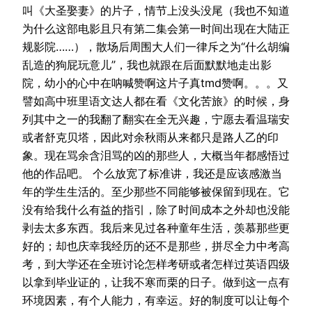
叫《大圣娶妻》的片子，情节上没头没尾（我也不知道
为什么这部电影且只有第二集会第一时间出现在大陆正
规影院……），散场后周围大人们一律斥之为“什么胡编
乱造的狗屁玩意儿”，我也就跟在后面默默地走出影
院，幼小的心中在呐喊赞啊这片子真tmd赞啊。。。又
譬如高中班里语文达人都在看《文化苦旅》的时候，身
列其中之一的我翻了翻实在全无兴趣，宁愿去看温瑞安
或者舒克贝塔，因此对余秋雨从来都只是路人乙的印
象。现在骂余含泪骂的凶的那些人，大概当年都感悟过
他的作品吧。 个么放宽了标准讲，我还是应该感激当
年的学生生活的。至少那些不同能够被保留到现在。它
没有给我什么有益的指引，除了时间成本之外却也没能
剥去太多东西。我后来见过各种童年生活，羡慕那些更
好的；却也庆幸我经历的还不是那些，拼尽全力中考高
考，到大学还在全班讨论怎样考研或者怎样过英语四级
以拿到毕业证的，让我不寒而栗的日子。做到这一点有
环境因素，有个人能力，有幸运。好的制度可以让每个