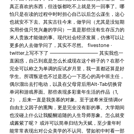
真正喜欢的东西，但连饭都吃不上就是另一回事了。哪
怕只是在读的过程中时时担心自己以后怎么谋生，这心
也就安不下去。其实古往今来，做学问（尤其是没短期
实用价值只凭兴趣的学问）一直是那些没有生存压力的
米人贵族才能做的事。现代社会经济发展，仿佛可以让
更多的人去做学问了，其实不尽然。 fivestone ·
twitter上写不下了 —————————— 其实我也一
直困惑，自己到底是怎么长成现在这个样子的？在那个
完全可以称之为单调的应试岁月里，我一直都还算是好
学生。所谓叛逆也不过是恶心一下恶心的高中班主任，
偶尔溜出去打电动，以及在父母背后用Alt-Tab切换背
单词和游戏界面。那些表现多彩童年生活的作品（1,
2），后来一直是我羡慕的对象。至于波希米亚情调or
自由主义因子的熏陶，更是完全没有影的事。大学期间
也没碰上什么让我醍醐追随的人生导师形象。怎么就变
成酱紫了呢？ 或许可以简单归结为天赋，至少童年时
能常常表现出对公众美学的不认同。譬如初中时看一部