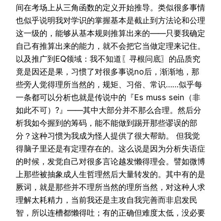
间在考场上从三角函数的定义开始推导。类似很多事情
也似乎说明我对学识的掌握基本是截止到方法论和公理
这一级的，能够从基本规则推算出来的——只要我确定
自己有推算出来的能力，就不会把它当做定理来记住。
以及推广到EQ领域：我不知道〖寻根问底〗的品质究
竟是因还是果，习惯了对很多事说no后，渐渐地，那
些旁人觉得理所当然的，规矩、习俗、常识……似乎每
一条都可以分析也就是传说中的『Es muss sein（非
如此不可）?』——其中大部分并不那么合理。然后分
析我如今握到的筹码，能不能做到踢开那些谬误的部
分？这种习惯为我成为怪人提供了很大帮助。 但我觉
得脑子里还是有定理存在的。这么说是因为分析失语症
的时候，发觉自己对很多言论越发懒得理会。譬如微博
上那些被抽象成人生哲理然后大量转发的。其中有的是
厥词，就是那些并不理所当然的理所当然，对这种人求
理解太耗精力，当前我还是主攻自我完善而非启发民
智，所以连槽都懒得吐；有的正确但难度太低，没必要