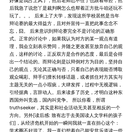
好像是我占上风了，然后老师忍不住了也跟着帮腔，然
后我急了说您丫是裁判啊怎么也帮着正方批斗咱还玩不
玩了。。。 后来上了大学，发现这所学校居然是当年
辩论赛的最大得益方，且对外宣传一直把此事念念不
忘，囧。 后来意识到辩论赛完全不是讨论的正确形
式。正常的讨论中，如果我认为对方的某一观点有道
理，我会立刻表示赞同，并随之更改甚至放弃自己的观
点，这样的讨论，正反双方是合作的态度，最后是会得
出一个结论的。而辩论则是以辩倒对方为目的，坚持自
己的观点，无论其正确与否，只看自己的表现能否博取
观众喝彩。辩手们擅长转移话题，或者抓住对方其实与
主题无关的一点小瑕疵，大肆发挥，过程中无视逻辑，
引经据典，言辞动人。后来读多了历史，才明白这种东
西国外叫竞选，国内叫党争。 所以你看，所谓
truthseeker，其实是和社会活动无关甚至相反的一个
方向。另外[读后感: 致有志于去美国读人文学科的孩子
们]，从经济危机开始的一瞬间我就一直在担心这个：
学术圈不好混了。我一直幻想着自己能安贫乐道读一些