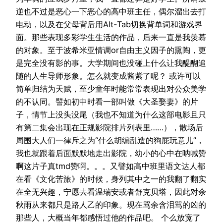
逆也不过是恶心一下恶心的高中班主任，偶尔溜出去打
电动，以及在父母背后用Alt-Tab切换背单词和游戏界
面。那些表现多彩学生生活的作品，后来一直是我羡慕
的对象。至于波希米亚情调or自由主义因子的熏陶，更
是完全没有影的事。大学期间也没碰上什么让我醍醐追
随的人生导师形象。怎么就变成酱紫了呢？ 或许可以
简单归结为天赋，至少童年时能常常表现出对公众美学
的不认同。譬如初中时看一部叫做《大圣娶妻》的片
子，情节上没头没尾（我也不知道为什么这部电影且只
有第二集会出现在正规影院排片列表里……），散场后
周围大人们一律斥之为“什么胡编乱造的狗屁玩意儿”，
我也就跟着后面默默地走出影院，幼小的心中在呐喊赞
啊这片子真tmd赞啊。。。又譬如高中班里语文达人都
在看《文化苦旅》的时候，身列其中之一的我翻了翻实
在全无兴趣，宁愿去看温瑞安或者舒克贝塔，因此对余
秋雨从来都只是路人乙的印象。现在骂余含泪骂的凶的
那些人，大概当年都感悟过他的作品吧。 个么放宽了