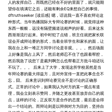
人的发挥自己，而既然已经在不好的里面了，就只能期
望你在填满它之后，还能有剩余EQ来想自己的事情。
dftruthseeker [读后感] 嗯，话说我一直不喜欢辩论这
种形式。当年热播国际大专辩论赛的时候，就觉得这种
东西一般般，远没有隔壁频道说相声的好看。后来这东
西渐渐流行起来。初中时犯了点错，班主任就把家长联
谊会开成辩论赛的形式，当着全班学生和家长的面，让
我在台上和一堆正方同学讨论是非观。。。。然后场面
上好像是我占上风了，然后老师忍不住了也跟着帮腔，
然后我急了说您丫是裁判啊怎么也帮着正方批斗咱还玩
不玩了。。。 后来上了大学，发现这所学校居然是当
年辩论赛的最大得益方，且对外宣传一直把此事念念不
忘，囧。 后来意识到辩论赛完全不是讨论的正确形
式。正常的讨论中，如果我认为对方的某一观点有道
理，我会立刻表示赞同，并随之更改甚至放弃自己的观
点，这样的讨论，正反双方是合作的态度，最后是会得
出一个结论的。而辩论则是以辩倒对方为目的，坚持自