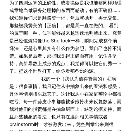
为了四则运算的正确性、或者换做是我也能够同样顺理
成章地当做事务处理掉的东西而感动；有的正确但……
我知道你们只是顺路赞一记，然后就抛开，再无交集。
那些被我赞美的【正确】，都是我一直在做的。 看到
的属于哪一种，似乎能够越来越迅速地判断出来。究竟
是已经锻炼得像the Sherlock一样，瞬间完成整个演
绎法；还是心里其实有什么作为参照。我自己也拎不清
楚。如果是后者，那些我觉得正确而有用，记住并坚
持，高阶导数上成形的观点，我觉得可以把它们秀一下
了。把这个世界打开，给你看那些bt的源。
——————– 我的一个（我认为值得赞美的）毛病
是：很多事情，我只记住从中抽象出来的看法和感受，
具体事情则扭头就忘了。这让我从小在家庭辩论中都很
吃亏。每一件蒜皮小事都能被爹娘拎出来反复数落，而
我对他们的指责都是在抽象层面上，缺乏论据支持。而
且那些抽象的看法，也只有在遇到相关事情或者
brainstorm时，才被激发出来，凭空列举出来则很