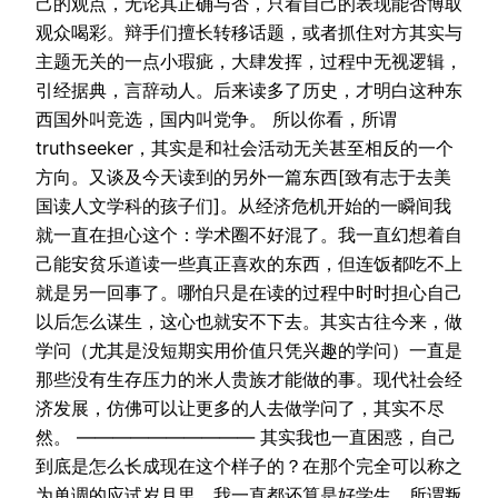
己的观点，无论其正确与否，只看自己的表现能否博取
观众喝彩。辩手们擅长转移话题，或者抓住对方其实与
主题无关的一点小瑕疵，大肆发挥，过程中无视逻辑，
引经据典，言辞动人。后来读多了历史，才明白这种东
西国外叫竞选，国内叫党争。 所以你看，所谓
truthseeker，其实是和社会活动无关甚至相反的一个
方向。又谈及今天读到的另外一篇东西[致有志于去美
国读人文学科的孩子们]。从经济危机开始的一瞬间我
就一直在担心这个：学术圈不好混了。我一直幻想着自
己能安贫乐道读一些真正喜欢的东西，但连饭都吃不上
就是另一回事了。哪怕只是在读的过程中时时担心自己
以后怎么谋生，这心也就安不下去。其实古往今来，做
学问（尤其是没短期实用价值只凭兴趣的学问）一直是
那些没有生存压力的米人贵族才能做的事。现代社会经
济发展，仿佛可以让更多的人去做学问了，其实不尽
然。 —————————— 其实我也一直困惑，自己
到底是怎么长成现在这个样子的？在那个完全可以称之
为单调的应试岁月里，我一直都还算是好学生。所谓叛