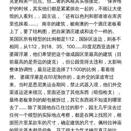
克更精美一点点。但二者的风格其实很接近。「保养维
护的时候，其实他们都是紧紧挨在一起的，不能让大使
馆的人看到，」园主说，「还有以色列和那谁谁在库房
里也挨着……」 南非的建筑，被南澳的一个酒庄老板看
上了，要了结构图，把自家酒庄建成和这个一样的。
英国区所有模型的比例都是1:12，国际区这边，则各不
相同，从1:12，到18、35、100……印度尼西亚选择了
婆羅浮屠，他们希望把这个做成园区里最高的建筑（目
前最高的是旁边的捷克），但公园觉得太违和，太影响
整体协调性，最后还是选择了1:100的比例，看着很
挫。 婆羅浮屠是在印尼制作的，走外交的渠道寄过
来。当时是悉尼奥运会期间，禁止武器入境，他们外交
渠道运进来很沉，里面还放了其他东西（暗指枪支），
最终老板拿到的邮包被拆过，其它东西就不知道到哪里
去了…… 除了英国他自己住过的那个，园主几乎没去过
任何一个模型的实际地点考察，都是在网上找照片，根
据照片里某款车的尺寸，确定建筑的尺寸。佩特拉神庙
的照片基本都是仰角，花了很大力气才确定真正的比