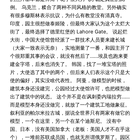
例。 乌克兰，糅合了两种不同风格的教堂。另外确实
有很多穆斯林表示抗议，为什么有教堂没有清真寺。
印度，园主很想做泰姬陵，但最终大家认为这个太烂大
街了，最终选择了德里红堡的 Lahore Gate。 说起烂
大街，中国大使馆曾经派了一群技术人员要来建长城
（大家一致表示无奈），实地测量了一番，和园主开了
个很郑重其事的会议，就没有然后了……埃及也跑来要
建金字塔，后来也消失了。 韩国，找了一堆宝塔的照
片，大使选了其中的两个，但后来人们表示这个只是大
使的偏好，其实没啥代表性。 阿曼，做模型的时候，
建筑本身还没建完，公园经过大使馆许可，也把模型做
出了建筑中的状态。 这个并不是在讽刺委内瑞拉穷……
而是模型本身还没做完，就放了一个建筑工地做象征。
叙利亚的帕尔米拉古城，据说全世界只有两家有做它的
模型，一个在这里，另一个在某个迪斯尼。 没有中
国、日本，没有美国加拿大（老板：美国人才不在乎这
个），一堆前苏联成员国，也就无所谓俄罗斯了。园区