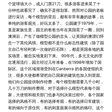
个篮球场大小，成人门票21刀。很多游客进来晃了十
分钟也就看完了，确实不是很划算。然而对公园的老板
进行采访，每个模型的背后，都有非常有趣的故事，比
单纯的游客观光，好玩太多了。 公园建于1979年，一
直是家族生意，园主的爸爸当年在英国晃了一圈，回到
澳洲后，产生了做模型公园的念头，让英国的澳漂们怀
念一下英伦风情。模型都不是什么标志性建筑（除了园
主自己年轻时第一次做的巨石阵），都是英国各地的真
实场景，被忠实地复刻下来。 90年代，多元文化的理
念逐渐流行，园主经过几年准备，在1998年增加了国
际区。这个区域渐渐受到在Canberra 的各国使馆的关
注，很多大使都希望把自己国家的建筑也加入到里面。
他们向公园提供制作经费，每个模型都需要几千小时，
几十万刀的制作费用。对于选择什么模型代表每个国
家，大使馆和相关部门也参与到决策过程中。各个国家
选择的风格不同，有的选择奇观，有的选择日常建筑，
有的倾向于原住民，有的则直面展示殖民的烙印。这个