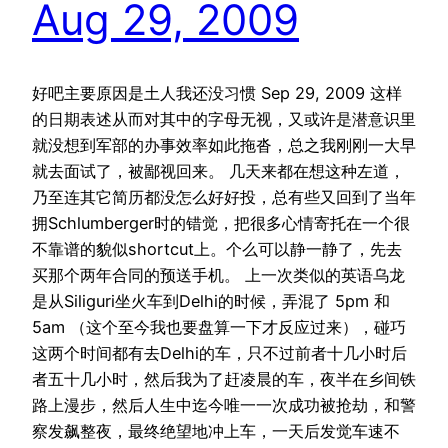
Aug 29, 2009
好吧主要原因是土人我还没习惯 Sep 29, 2009 这样
的日期表述从而对其中的字母无视，又或许是潜意识里
就没想到军部的办事效率如此拖沓，总之我刚刚一大早
就去面试了，被鄙视回来。 几天来都在想这种左道，
乃至连其它简历都没怎么好好投，总有些又回到了当年
拥Schlumberger时的错觉，把很多心情寄托在一个很
不靠谱的貌似shortcut上。个么可以静一静了，先去
买那个两年合同的预送手机。 上一次类似的英语乌龙
是从Siliguri坐火车到Delhi的时候，弄混了 5pm 和
5am （这个至今我也要盘算一下才反应过来），碰巧
这两个时间都有去Delhi的车，只不过前者十几小时后
者五十几小时，然后我为了赶凌晨的车，夜半在乡间铁
路上漫步，然后人生中迄今唯一一次成功被抢劫，和警
察发飙整夜，最终绝望地冲上车，一天后发觉车速不