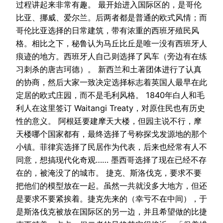
过程讲起来非常有趣。 最开始进入国际区的，是哥伦
比亚、挪威、爱尔兰。后两者都是普通的欧式风情；而
哥伦比亚选择的日常建筑，带有浓重的西班牙殖民风
格。相比之下，秘鲁认为马丘比丘是唯一没有西班牙人
痕迹的地方。西班牙人自己则选择了风车（旁边有在练
习刺杀的唐吉珂德）。 新西兰和土著团体进行了认真
的协商，然后大家一致决定选择标志着英国人最早在此
定居的欧式庄园，而不是毛利风格。 1840年白人和毛
利人在这里签订 Waitangi Treaty，对原住民也有历史
性的意义。 阿根廷要建摩天大楼，但园主说不行，摩
天楼哪个国家都有，最终选择了号称探戈发源地的那个
小镇。菲律宾选择了民居作为代表，后来也经常有人不
同意，想搞现代化奇观…… 墨西哥选择了现在已经不存
在的，被淹没了的城市。 捷克、斯洛伐克，要求不要
把他们的模型放在一起。虽然一共就没多大地方，但还
是要求不要紧挨着。捷克先来的（幸亏不在中间），于
是斯洛伐克被放在国际区的另一边，并且希望做的比捷