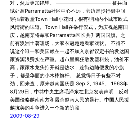
对，然后更加绝望。 ——————————— 征兵面
试处离Parramatta社区中心不远，旁边是步行街中间
穿插着教堂Town Hall小花园，很有些国内小城市欧式
风情街的味道。Town Hall在举行仪式，为庆祝越南国
庆，越南某将军和Parramatta区长共升两国国旗。之
前有澳洲土著暖场，大家衣冠楚楚看猴戏状。 不得不
说这个唯一和美国赖在一起不加入京都议定书的发达国
家资源浪费实在严重。超市里疯狂散发塑料袋，油价不
高，家家水龙头拧开就是热水，连街边随便发的小旗
子，都是华丽的小木棒旗杆。 总觉得日子有些不对
劲，回来查，原来越南国庆是 Sep 2, 1945。 1963年
8月29日，中共中央主席毛泽东在北京发表声明，反对
美国侵略越南南方和屠杀越南人民的暴行。中国人民援
越抗美的斗争进入一个新的阶段。
2009-08-29