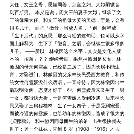
大任，文王之母，思媚周姜，京室之妇。大姒嗣徽音，
则百斯男。 本义是说，周文王的妻子大姒，继承了文
王的母亲太任、和文王的祖母太姜的美德，于是，会有
很多儿子。 而把「徽音」当成人名，「嗣」解释成
「生下后代」的意思，那么诗经的这句话，也可以从字
面上解释为：生下了「徽音」之后，会继续生很多很多
儿子。 ——所以，林徽因这个名字，其实是文化人版
本的「招弟」？？ 继续考据，果然林徽因是长女。林
徽因的母亲何雪媛，已经是二房了，因为长房不能生
育，才娶进门。林徽因的父亲林长民受西方教育，和传
统女性何雪媛没什么话语，一直冷待，因为林徽因出生
后聪明伶俐，态度才好了一些。何雪媛后来又生了一男
一女，都很快夭折，于是何雪媛又受到冷遇。后来林长
民又娶了三房程桂林，生了一女四子，于是受到宠爱。
而被冷遇的何雪媛，也给幼年的林徽因，造成了很大的
心理阴影。 和林徽因同母而生的弟弟，出生很快就去
世了；另一个妹妹，直到 8 岁（1908 – 1916）才去