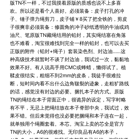
版TN不一样，不过我摸着原版的质感也说不上多喜
欢。所以还是看个人喜好。必须装备：皮子打孔的冲
子、锤子弹力绳剪刀，皮子铺￥8买了把全铁的，剪皮
子很爽非必须装备：修圆角的冲子砂纸透明的牛油或鸡
油尺、笔原版TN藏绳结用的铅封，其实绳结塞在角落
也不难看，淘宝很难找到完全一样的铅封，也可以去买
正版的附件（铅封+绳子）套装染色剂、封边油……这
种高级技术就暂时不谈了封边油，我试过一次，黏黏地
效果不好。有人说高手用CMC或蜂蜡，懒得试了。植
鞣皮很结实，粗细不到2mm的皮条，我徒手很难拉
断，短时间内看不出什么边角皲裂的迹象，走粗犷路线
的话，感觉没有封边的必要。捆扎本子的方式。原版
TN的绳结在本子背面正中，很诡异的设定，写字时略
有不平，无忌上把绳结放在本子脊部中央，我试过，效
果不错。但后来觉得也没必要把捆绳和本子连在一起，
就单独用个绳圈套着。本芯。淘宝上卖的芯全是官方
TN的大小，A6的很难找。无印良品有A6的本子，