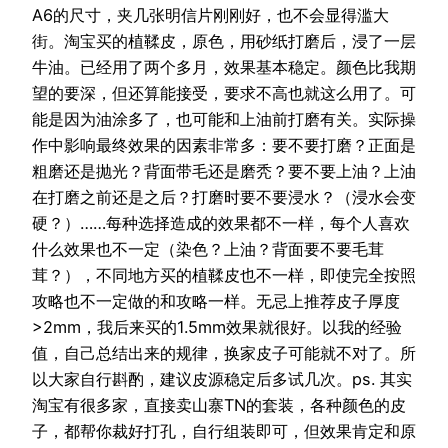
A6的尺寸，夹几张明信片刚刚好，也不会显得滥大
街。淘宝买的植鞣皮，原色，用砂纸打磨后，浸了一层
牛油。已经用了两个多月，效果基本稳定。颜色比我期
望的要深，但还算能接受，要求不高也就这么用了。可
能是因为油涂多了，也可能和上油前打磨有关。实际操
作中影响最终效果的因素非常多：要不要打磨？正面是
粗磨还是抛光？背面带毛还是磨秃？要不要上油？上油
在打磨之前还是之后？打磨时要不要浸水？（浸水会变
硬？）……每种选择造成的效果都不一样，每个人喜欢
什么效果也不一定（染色？上油？背面要不要毛茸
茸？），不同地方买的植鞣皮也不一样，即使完全按照
攻略也不一定做的和攻略一样。无忌上推荐皮子厚度
>2mm，我后来买的1.5mm效果就很好。以我的经验
值，自己总结出来的规律，换家皮子可能就不对了。所
以大家自行斟酌，建议皮源稳定后多试几次。ps. 其实
淘宝有很多家，直接卖山寨TN的套装，各种颜色的皮
子，都帮你裁好打孔，自行组装即可，但效果肯定和原