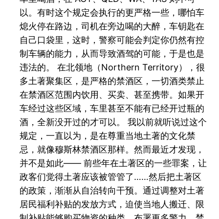
以。有时这个规定会执行的更严格一些，哪怕车
熄火停在路边，司机在旁边喝的大醉，车钥匙在
自己口袋里，这时，警察可能会判定你仍然有控
制车辆的能力，从而导致酒驾的可能，于是也是
违法的。 在北领地（Northern Territory），很
多土著聚集区，是严格的禁酒区，一切酒类禁止
在禁酒区范围内饮用、买卖、甚至携带。如果开
车经过这些区域，车里甚至不能有已经开过瓶的
酒，全新没开过的才可以。 我以前就听说过这个
规定，一直以为，是在尊重当地土著的文化禁
忌，就像穆斯林禁酒区那样。然而最近才发现，
并不是如此—— 前些年在土著区的一些罪案，让
政客们觉得土著应该被管管了……然后把土著区
的政策，渐渐从自治转向干预。通过调整对土著
居民福利补贴的发放方式，迫使当地人搬迁、限
制补贴能够购买物资的种类、布署更多警力、禁