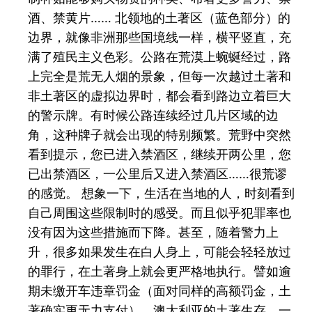
酒、禁黄片…… 北领地的土著区（蓝色部分）的
边界，就像非洲那些国境线一样，横平竖直，充
满了殖民主义色彩。公路在荒漠上蜿蜒经过，路
上完全是荒无人烟的景象，但每一次越过土著和
非土著区的虚拟边界时，都会看到路边立着巨大
的警示牌。有时候公路连续经过几片区域的边
角，这种牌子就会出现的特别频繁。荒野中突然
看到提示，您已进入禁酒区，继续开两公里，您
已出禁酒区，一公里后又进入禁酒区……很荒谬
的感觉。 想象一下，生活在当地的人，时刻看到
自己周围这些限制时的感受。而且似乎犯罪率也
没有因为这些措施而下降。甚至，随着警力上
升，很多如果发生在白人身上，可能会轻轻放过
的罪行，在土著身上就会更严格地执行。譬如逾
期未缴开车违章罚金（面对同样的高额罚金，土
著确实更无力支付）。澳大利亚的土著生存，一