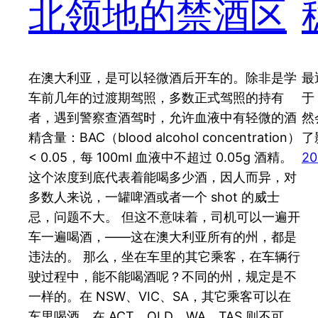
北领地的禁酒区
在澳大利亚，是可以轻微酒后开车的。除非是学
最
车前几年的过渡期驾照，多数正式驾照的持有
于
者，遇到警察查酒驾时，允许血液中有轻微的酒
然
精含量：BAC（blood alcohol concentration）
了
< 0.05，每 100ml 血液中不超过 0.05g 酒精。
20
这个浓度到底代表着能喝多少酒，因人而异，对
多数人来说，一罐啤酒或者一个 shot 的威士
忌，问题不大。 但这不意味着，司机可以一遍开
车一遍喝酒，——这在澳大利亚所有的州，都是
违法的。 那么，坐在车里的其它乘客，在车辆行
驶过程中，能不能喝酒呢？不同的州，规定是不
一样的。在 NSW、VIC、SA，其它乘客可以在
车里喝酒，在 ACT、QLD、WA、TAS 则不可