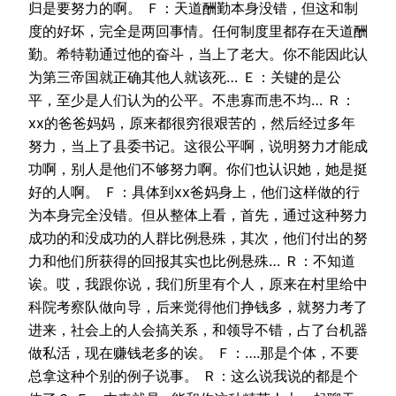
归是要努力的啊。 Ｆ：天道酬勤本身没错，但这和制
度的好坏，完全是两回事情。任何制度里都存在天道酬
勤。希特勒通过他的奋斗，当上了老大。你不能因此认
为第三帝国就正确其他人就该死… Ｅ：关键的是公
平，至少是人们认为的公平。不患寡而患不均… Ｒ：
xx的爸爸妈妈，原来都很穷很艰苦的，然后经过多年
努力，当上了县委书记。这很公平啊，说明努力才能成
功啊，别人是他们不够努力啊。你们也认识她，她是挺
好的人啊。 Ｆ：具体到xx爸妈身上，他们这样做的行
为本身完全没错。但从整体上看，首先，通过这种努力
成功的和没成功的人群比例悬殊，其次，他们付出的努
力和他们所获得的回报其实也比例悬殊… Ｒ：不知道
诶。哎，我跟你说，我们所里有个人，原来在村里给中
科院考察队做向导，后来觉得他们挣钱多，就努力考了
进来，社会上的人会搞关系，和领导不错，占了台机器
做私活，现在赚钱老多的诶。 Ｆ：….那是个体，不要
总拿这种个别的例子说事。 Ｒ：这么说我说的都是个