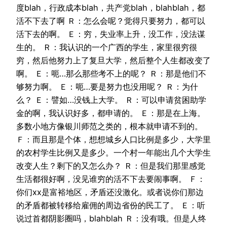
度blah，行政成本blah，共产党blah，blahblah，都
活不下去了啊 Ｒ：怎么会呢？觉得只要努力，都可以
活下去的啊。 Ｅ：穷，失业率上升，没工作，没法谋
生的。 Ｒ：我认识的一个广西的学生，家里很穷很
穷，然后他努力上了复旦大学，然后整个人生都改变了
啊。 Ｅ：呃…那么那些考不上的呢？ Ｒ：那是他们不
够努力啊。 Ｅ：呃…要是努力也没用呢？ Ｒ：为什
么？ Ｅ：譬如…没钱上大学。 Ｒ：可以申请贫困助学
金的啊，我认识好多，都申请的。 Ｅ：那是在上海。
多数小地方像银川师范之类的，根本就申请不到的。
Ｆ：而且那是个体，想想城乡人口比例是多少，大学里
的农村学生比例又是多少。一个村一年能出几个大学生
改变人生？剩下的又怎么办？ Ｒ：但是我们那里感觉
生活都很好啊，没见谁穷的活不下去要闹事啊。 Ｆ：
你们xx是富裕地区，矛盾还没激化。或者说你们那边
的矛盾都被转移给雇佣的周边省份的民工了。 Ｅ：听
说过首都阴影圈吗，blahblah Ｒ：没有哦。但是人终