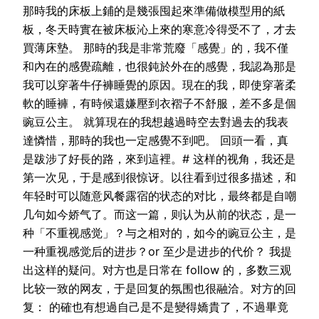
那時我的床板上鋪的是幾張囤起來準備做模型用的紙
板，冬天時實在被床板沁上來的寒意冷得受不了，才去
買薄床墊。 那時的我是非常荒廢「感覺」的，我不僅
和內在的感覺疏離，也很鈍於外在的感覺，我認為那是
我可以穿著牛仔褲睡覺的原因。現在的我，即使穿著柔
軟的睡褲，有時候還嫌壓到衣褶子不舒服，差不多是個
豌豆公主。 就算現在的我想越過時空去對過去的我表
達憐惜，那時的我也一定感覺不到吧。 回頭一看，真
是跋涉了好長的路，來到這裡。# 这样的视角，我还是
第一次见，于是感到很惊讶。以往看到过很多描述，和
年轻时可以随意风餐露宿的状态的对比，最终都是自嘲
几句如今娇气了。而这一篇，则认为从前的状态，是一
种「不重视感觉」？与之相对的，如今的豌豆公主，是
一种重视感觉后的进步？or 至少是进步的代价？ 我提
出这样的疑问。对方也是日常在 follow 的，多数三观
比较一致的网友，于是回复的氛围也很融洽。对方的回
复： 的確也有想過自己是不是變得嬌貴了，不過畢竟