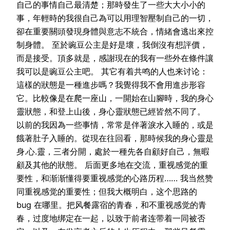
自己的事情自己最清楚；那時發生了一些大大小小的
事，年輕時的我很自己為可以用理智壓制自己的一切，
卻在重要關頭發現身體與意志不統合，情緒會逃出來控
制身體。 至於豌豆公主是好是壞，我倒沒有想評價，
而是接受。頂多就是，感謝現在的我有一些外在條件讓
我可以是豌豆公主吧。 其它有着共鸣的人也来讨论：
這樣的狀態是一種進步嗎？我覺得我不會用進步形容
它。比較像是在爬一座山，一開始在山腳時，我的身心
靈狀態，和登上山後，身心靈狀態已經皆然不同了。
以前的我因為一些事情，常常是伴著淚水入睡的，或是
餓著肚子入睡的。從現在往回看，那時候我的身心靈是
身.心.靈，三者分開，處於一種先各自顧好自己，無暇
顧及其他的狀態。 后面更多地在交流，重视感觉的重
要性，和渐渐懂得要重视感觉的心路历程…… 我当然赞
同重视感觉的重要性；但我大概明白，这个思路的
bug 在哪里。把风餐露宿的青春，和不重视感觉的青
春，过度地绑定在一起，以致于前者连带着一同被否