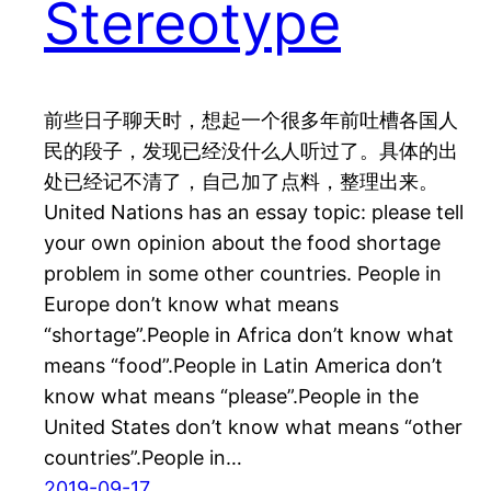
Stereotype
前些日子聊天时，想起一个很多年前吐槽各国人
民的段子，发现已经没什么人听过了。具体的出
处已经记不清了，自己加了点料，整理出来。
United Nations has an essay topic: please tell
your own opinion about the food shortage
problem in some other countries. People in
Europe don’t know what means
“shortage”.People in Africa don’t know what
means “food”.People in Latin America don’t
know what means “please”.People in the
United States don’t know what means “other
countries”.People in…
2019-09-17