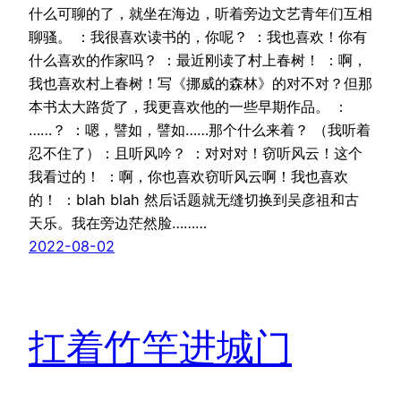
什么可聊的了，就坐在海边，听着旁边文艺青年们互相
聊骚。 ：我很喜欢读书的，你呢？ ：我也喜欢！你有
什么喜欢的作家吗？ ：最近刚读了村上春树！ ：啊，
我也喜欢村上春树！写《挪威的森林》的对不对？但那
本书太大路货了，我更喜欢他的一些早期作品。 ：
……？ ：嗯，譬如，譬如……那个什么来着？ （我听着
忍不住了）：且听风吟？ ：对对对！窃听风云！这个
我看过的！ ：啊，你也喜欢窃听风云啊！我也喜欢
的！ ：blah blah 然后话题就无缝切换到吴彦祖和古
天乐。我在旁边茫然脸………
2022-08-02
扛着竹竿进城门