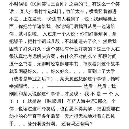
小时候读《民间笑话三百则》之类的书，有这么一个笑
话： 某人扛着竹竿进城门，竹竿太长，横着竖着都进
不去，正在发愁。 旁边有人看到了，说：我到城楼上
面，你把竹竿递给我，你过城门后我再从另一边递给
你，就可以啦。 又过来一个人说：你们好麻烦啊，拿
把锯子，把竹竿锯成几段，不就能进去了么？ 然后我
困惑了好久好久：这个笑话有什么好笑的？这三个人在
很认真地考虑解决方案，有什么不对的么？ 那段时间
没什么书看，无聊时经常翻那本书，每次看到这个故事
就又困惑好久。。。好久好久。。。。直到上了大学
（或者是毕业之后？），某天忽然想起这个事情，顿时
幡然醒悟。。。。 ———————- 然后，然后，我
刚刚和某人说起这件事情，才发现： 我 不 是 一 个 人
！ ！ ！ 就是说 【咏叹调】 茫茫人海中还∃那么一个
你，也读过这种冷笑话，也百思不得其解，把困惑埋在
幼小的心里直至多年后某一天才很无奈地对着自己摊
手。。。缘分啊缘分啊。 还有吗还有吗？