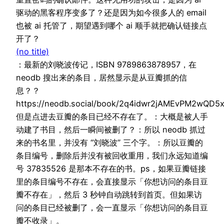
驱动的黑客程序变多了？还是因为如今很多人的 email
也被 ai 托管了，期望遇到哪个 ai 顺手就把确认链接点
开了？
(no title)
：最新的刘晓波传记，ISBN 9789863878957，在
neodb 搜出来的条目，居然显示是从豆瓣抓的信
息？？
https://neodb.social/book/2q4idwr2jAMEvPM2wQD5
但是点进去豆瓣的条目已经不存在了。：大概是被人手
动建了书目，然后一瞬间被删了？：所以 neodb 抓过
来的书名里，并没有 “刘晓波” 三个字。：所以豆瓣的
条目编号，删除后并没有被回收重用，我们永远知道编
号 37835526 是那本不存在的书。ps，如果豆瓣链接
里的条目编号不存在，会直接显示「你想访问的条目豆
瓣不存在」，然后 3 秒钟自动跳转到首页。但如果访
问的条目已经被删了，会一直显示「你想访问的条目豆
瓣不收录」。