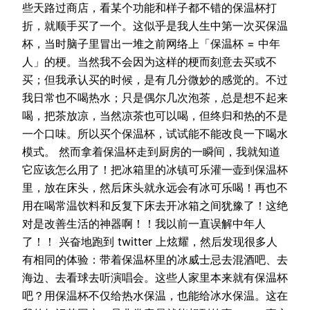
些天路过商店，看某个功能和样子都不错的保温杯打
折，就顺手买了一个。这似乎是我人生中第一次买保温
杯，当时脑子里冒出一堆之前网络上「保温杯 = 中年
人」的梗。当然我不会因为这样的梗而刻意去买或不
买；但我承认买的时候，是有几分微妙的感觉的。不过
我日常也不喝热水；只是偶尔几次泡茶，总是想不起来
喝，把茶放凉，当然凉茶也可以喝，但终归和热的不是
一个口味。所以买个保温杯，试试能不能改良一下喝水
模式。 然而拿着保温杯走到厨房的一瞬间，我就知道
它应该怎么用了！把冰箱里的冰镇可乐灌一壶到保温杯
里，放在床头，然后床头就永远会有冰可乐喝！再也不
用在喝常温饮料和反复下床去开冰箱之间犹豫了！这绝
对是改善生活的神器啊！！我以前一直误解中年人
了！！ 兴奋地跑到 twitter 上炫耀，然后发现很多人
有相同的体验：带着保温杯里的冰威士忌去混酒吧、去
海边、去看球去听演唱会。这些人家里本来就有保温杯
吧？用保温杯不仅给热水保温，也能给冰水保温。这在