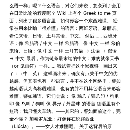
么语一样」呢？什么语言，对它们来说，复杂到了会用
在日常比喻的程度呢？ Wiki 上有个 Greek to me 页
面，列出了很多语言里，如何形容一个东西难懂。 经
常被用来比喻「很难懂」的语言：西班牙语、希腊语、
希伯来语、日语、土耳其语、中文。 然后…… 西班牙
语：像 希腊语 / 中文 一样 希腊语：像 中文 一样 希伯
来语、日语：像 中文 一样 土耳其语 → 法语 → 俄语
→ 中文 最后，作为链条最末端的中文：难的就像天书
（or 鬼画符）一样…… 我试着把这个鄙视链，画出来
了：（中、英） 这样画出来，确实有点关于中文的优
越感。但其实也有一些语言，并不在这个网络里，譬如
越南语认为高棉语难懂；也有的并不用其它语言来形容
难懂，譬如韩语。它们会说： 像 鸡爪 / 猫爪印 / 狗爪
印 像 鸟叫 / 狗叫 像 异形 / 外星球 的语言 德语里有个
短语：我只懂火车站。——其它的，譬如面前这个，完
全不懂？ 加泰罗尼亚：好像你在说露西亚
（Llúcia）。——女人才难懂呢。 关于这背后的原