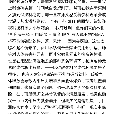
我的知识范围内，是非常容易就能想到的事。——事实
上我也确实第一时间就自发想到了。然而在我实际买到
／摸到保温杯之前，却一直在床头忍受着饮料逐渐变成
常温，从来没想到过。 也有一些 diss 的回复。譬如鄙
视我没有床头小冰箱的……我有过啊，但你们真的不觉
得 床头冰箱 = 电暖器 + 噪音 吗？ 有人说不锈钢保温
杯不能装碳酸饮料、茶、果汁……因为会腐蚀。这也太
瞧不起不锈钢了。食用不锈钢合金禁止使用铅、镉、砷
等对人体有害的元素，而其它微量元素的抗腐蚀标准，
也是在用醋酸高温泡煮的那种恶劣环境下，检测各种元
素的腐蚀析出程度。——比碳酸饮料的腐蚀环境要严苛
很多。 也有人建议说保温杯不能放碳酸饮料，碳酸气
体释放会导致内部压力增加从而瓶体爆炸，或者瓶盖崩
伤眼睛。这确实是个问题，似乎玻璃内胆的保温杯更危
险一些，而膳魔师之类带吸管的小清新瓶盖，感觉也确
实一点点内部压力就会崩开。但我买的是钢瓶螺口，目
测结实程度，至少比塑料可乐瓶要强一些吧。现实中保
温杯爆炸造成伤亡的事故，都并不是因为碳酸饮料，而