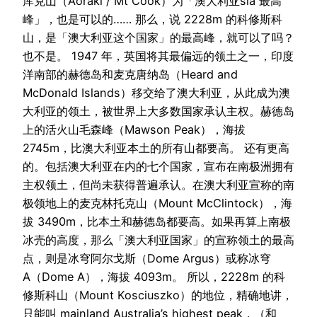
库克山（Aoraki / Mt Cook）为「澳大利亚sia 最高
峰」，也是可以的…… 那么，说 2228m 的科修斯科
山，是「澳大利亚这个国家」的最高峰，就可以了吗？
也不是。 1947 年，英国将其最偏远的领土之一，印度
洋南部的赫德岛和麦克唐纳岛（Heard and
McDonald Islands）移交给了澳大利亚，从此成为澳
大利亚的领土，被世界上大多数国家承认主权。赫德岛
上的活火山毛森峰（Mawson Peak），海拔
2745m，比澳大利亚本土的所有山都要高。 还有更高
的。包括澳大利亚在内的七个国家，宣布在南极洲拥有
主权领土，但尚未获得普遍承认。在澳大利亚宣称的南
极领地上的麦克林托克山（Mount McClintock），海
拔 3490m，比本土和赫德岛都要高。如果再算上南极
冰壳的高度，那么「澳大利亚国家」的宣称领土的最高
点，则是冰穹阿尔戈斯（Dome Argus）或称冰穹
A（Dome A），海拔 4093m。 所以，2228m 的科
修斯科山（Mount Kosciuszko）的地位，精确地讲，
只能叫 mainland Australia’s highest peak，（和