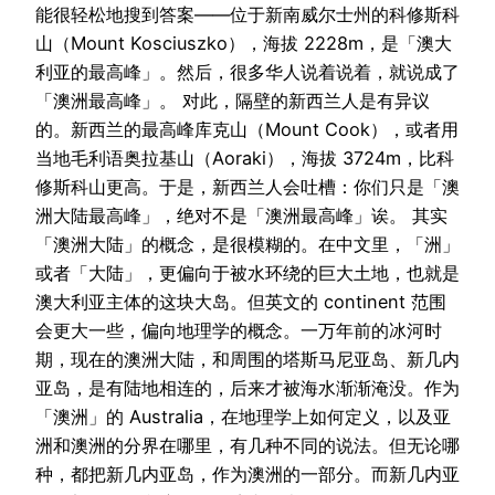
能很轻松地搜到答案——位于新南威尔士州的科修斯科
山（Mount Kosciuszko），海拔 2228m，是「澳大
利亚的最高峰」。然后，很多华人说着说着，就说成了
「澳洲最高峰」。 对此，隔壁的新西兰人是有异议
的。新西兰的最高峰库克山（Mount Cook），或者用
当地毛利语奥拉基山（Aoraki），海拔 3724m，比科
修斯科山更高。于是，新西兰人会吐槽：你们只是「澳
洲大陆最高峰」，绝对不是「澳洲最高峰」诶。 其实
「澳洲大陆」的概念，是很模糊的。在中文里，「洲」
或者「大陆」，更偏向于被水环绕的巨大土地，也就是
澳大利亚主体的这块大岛。但英文的 continent 范围
会更大一些，偏向地理学的概念。一万年前的冰河时
期，现在的澳洲大陆，和周围的塔斯马尼亚岛、新几内
亚岛，是有陆地相连的，后来才被海水渐渐淹没。作为
「澳洲」的 Australia，在地理学上如何定义，以及亚
洲和澳洲的分界在哪里，有几种不同的说法。但无论哪
种，都把新几内亚岛，作为澳洲的一部分。而新几内亚