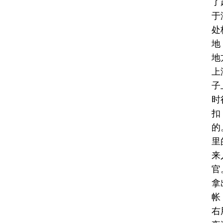
了
于
处
地
地
上
子
时
扣
的
里
来
官
拿
帐
右