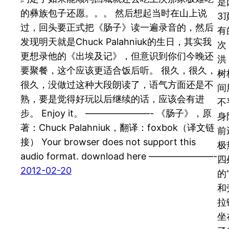
是
的彝族包子还愿。。。 然后想起当时在山上说
3
过，回头要正式把《肠子》读一遍录音的，然后
有
发现明天就是Chuck Palahniuk的生日，其实我
次
更想录他的《出埃及记》，但意识到你们今晚还
洪
要聚餐，这个应该更适合饭后听。 很久，很久，
树
很久，没做过这种大段朗读了，语气方面还是不
间
熟，要是觉得好玩以后继续的话，应该会有进
不
步。 Enjoy it。 ———————- 《肠子》，原
身
著：Chuck Palahniuk，翻译：foxbok（译文链
前
接） Your browser does not support this
极
audio format. download here ———————-
四
2012-02-20
的
和
拉
坐