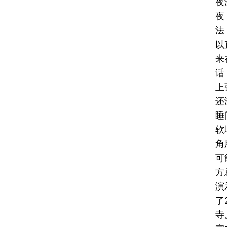
夜
夜
法
以
来
话
上
还
睡
软
角
可
方
演
了
寺