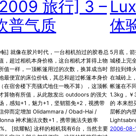
[2009 旅行] 3 –
Lu
坎普气质
体
yy帖] 就像在胶片时代，一台相机拍过的胶卷总
5月底，箭
值，超过相机本身价格，这台相机才算得上物
城楼上完
所值一样，一顶帐篷用过的次数，换算成当时
部拉到烽
地最便宜的床位价钱，其总和超过帐篷本身价
在城砖上，
（在宿舍楼下亮骚式地住一晚不算），这顶帐
帐篷在不
才算物有所值，从此散发出 outdoors 的强大
1.3kg
场，感知+1，魅力+1，坚韧豁免+2，视携带
的 本来想买
仰而定增加 Olidammara / Obad-Hai /
层帐的内壁
hlonna 神术施法次数+1，携带施法失败率
Lightsab
0%。 [炫耀帖] 这样的相机我有6台，当然主要
2006-08-