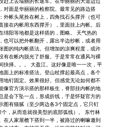
没赶上去瑞丽的长途车。在华丽丽的大道边过
，对面是华丽丽的检察院。最常见的路边搭
：外帐头尾拴在树上，四角找石头撑开（也可
直接在内帐用东西撑开），里面挂上内帐。后
在绵阳等地都是这样搭的，图略。 天气热的
，也可以把外帐翻开，露出半边纱帐，或者用
张图的纯内帐搭法。但增加的凉爽程度，或许
没有在帐内脱光了舒服。于是常常在通风与裸
间抉择。。。 大盈江。这好像是唯一一次，平
地面上的标准搭法。登山杖撑起最高点，各个
用地钉固定。效果很好。但感觉无论如何都不
能像官方演示搭的那样板生，脊部挂内帐的地
总是会下坠一点，形成折线，于是怀疑官方的
示图有猫腻（至少两边各3个固定点，它只钉
2个，从而造就很美型的底部弧线）。 东竹林
。在人家屋檐下搭到一半，被路过的喇嘛邀到