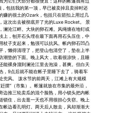
因为它们大部分都很便宜；这样的帐篷我有过
顶，包括我的第一顶，早已被卖掉且卖掉时还
的赚的很土的Ozark，包括只在箭扣上用过几
，这次出去被彻底开了光的Luxe Rocket。 景
，澜沧江畔。大块的卵石滩。风绳缠在地钉或
枝上，刨开石头埋在最下面再用石头压住，中
用杖子支起来，勉强可以抗风。帐内卵石凹凸
平，懒得清理了，把登山包清空了，垫在上半
防潮垫的下面。晚上风大，吹着很凉快，且睡
还能裸身溜到澜沧江里去泡澡，甚爽。但白天
热，9点后就不能在帐子里睡下去了，骑着车
处兜风。 泼水节的前两天，江滩上有大规模
“赶摆”（市集）。帐篷就放在市集的最外沿，
旁边推三轮卖瓜的混个脸熟，用小锁头把内帐
链锁住，出去逛一天也不用很担心失窃。晚上
在帐边看孔明灯。两天后人散去，风却渐渐大