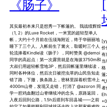
《肠子》
其实最初本来只是想秀一下帐篷的。 我战绩辉煌
（1, 2）的Luxe Rocket，一米宽的超轻型单人
帐，大约十个月前在伍须海附近，终于华丽丽地
[
睡下了三个人。入帐前生了篝火，取暖时三个人
价
轮流捧着Kindle读《肠子》，同时赞美 @demoi
有
同学的高起点：第一次露营就是在海拔3750m和
当
大叔们用超轻帐雪地3P，然后回帐篷里继续读，
格
同时各种体位，然后次日被挖虫草的山民告知走
篷
错了路，下撤，换条路上，密林里踩着积雪冲上
气
4000m山脊，发现又走错，打消了 @azoron 同
者信
学一腔鸡血翻过山脊继续冲的念头，原路返回，
E
入夜后回到公路，1.5h后搭到车回县城——之前
+
约定了如果能顺利回城就还去吃上次那家极难吃