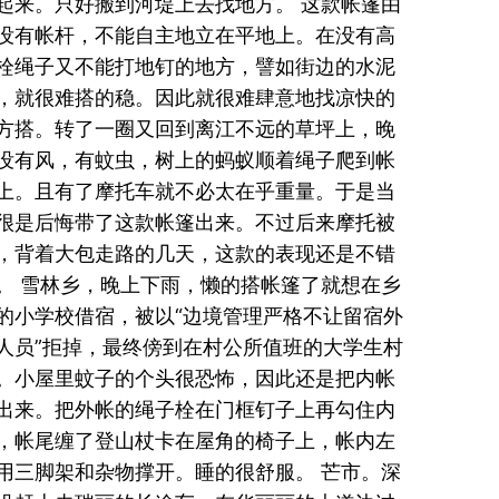
起来。只好搬到河堤上去找地方。 这款帐篷由
没有帐杆，不能自主地立在平地上。在没有高
栓绳子又不能打地钉的地方，譬如街边的水泥
，就很难搭的稳。因此就很难肆意地找凉快的
方搭。转了一圈又回到离江不远的草坪上，晚
没有风，有蚊虫，树上的蚂蚁顺着绳子爬到帐
上。且有了摩托车就不必太在乎重量。于是当
很是后悔带了这款帐篷出来。不过后来摩托被
，背着大包走路的几天，这款的表现还是不错
。 雪林乡，晚上下雨，懒的搭帐篷了就想在乡
的小学校借宿，被以“边境管理严格不让留宿外
人员”拒掉，最终傍到在村公所值班的大学生村
。小屋里蚊子的个头很恐怖，因此还是把内帐
出来。把外帐的绳子栓在门框钉子上再勾住内
，帐尾缠了登山杖卡在屋角的椅子上，帐内左
用三脚架和杂物撑开。睡的很舒服。 芒市。深