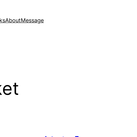
ks
About
Message
ket