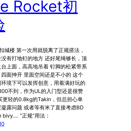
xe Rocket初
验
扣城楼 第一次用就脱离了正规搭法，
全没有打地钉的地方 还好尾绳够长，顶
火台上面，高高地吊着 钉脚的松紧带系
四面抻开 里面空间还是不小的 这个
同环境下可以发挥创意，用着满好玩的
，￥300不到，作为UL的入门型还是很赞
更轻的0.8kg的Takin，但总担心单
凝露问题 或者等有米了直接考虑BD
re bivy…. “正规”用法：
10