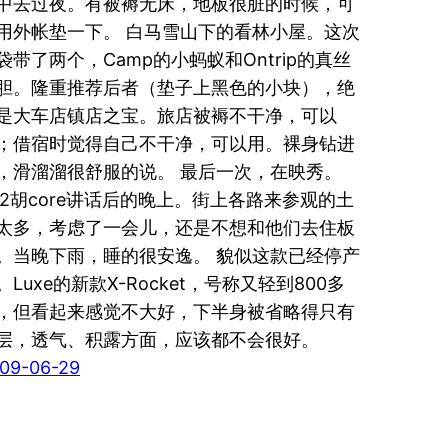
中去过夜。有被褥无床，地板很脏的时候，可
用外帐垫一下。 白马雪山下的看林小屋。这次
袋带了两个，Camp的小蚂蚁和Ontrip的真丝
胆。隆重推荐后者（垫子上黑色的小块），绝
是大车店镇店之宝。旅店被褥不干净，可以
；借宿时觉得自己不干净，可以用。裸身钻进
，滑溜溜很舒服的说。 最后一次，在映秀。
.12胡core讲话后的晚上。街上各路来参观的土
太多，考虑了一会儿，还是不想和他们去住板
。当晚下雨，睡的很安逸。 貌似这款已经停产
。Luxe的新款X-Rocket，号称又轻到800多
，但看起来感觉不大好，下半身被省略得只有
层，透气、积露方面，应该都不会很好。
09-06-29