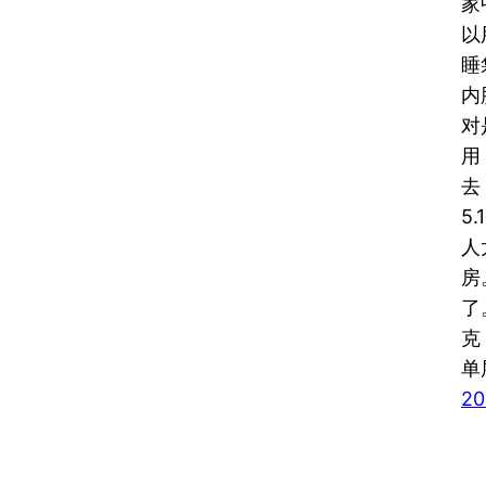
家
以
睡
内
对
用
去
5
人
房
了
克
单
20