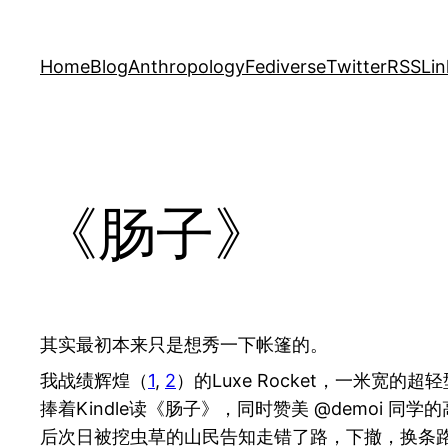
Skip
to
Home
Blog
Anthropology
Fediverse
Twitter
RSS
Lin
content
《肠子》
其实最初本来只是想秀一下帐篷的。
我战绩辉煌（
1
,
2
）的Luxe Rocket，一米宽的
捧着Kindle读《肠子》，同时赞美 @demoi
后次日被挖虫草的山民告知走错了路，下撤，换条路上