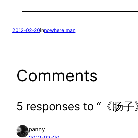
2012-02-20
in
nowhere man
Comments
5 responses to “《肠子
panny
2012-02-20