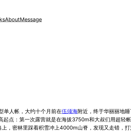
ks
About
Message
超轻型单人帐，大约十个月前在
伍须海
附近，终于华丽丽地睡
 同学的高起点：第一次露营就是在海拔3750m和大叔们用
，密林里踩着积雪冲上4000m山脊，发现又走错，打消了