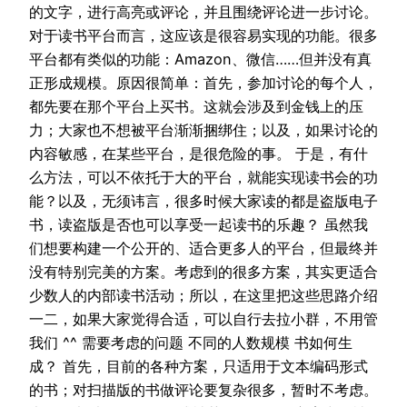
的文字，进行高亮或评论，并且围绕评论进一步讨论。
对于读书平台而言，这应该是很容易实现的功能。很多
平台都有类似的功能：Amazon、微信……但并没有真
正形成规模。原因很简单：首先，参加讨论的每个人，
都先要在那个平台上买书。这就会涉及到金钱上的压
力；大家也不想被平台渐渐捆绑住；以及，如果讨论的
内容敏感，在某些平台，是很危险的事。 于是，有什
么方法，可以不依托于大的平台，就能实现读书会的功
能？以及，无须讳言，很多时候大家读的都是盗版电子
书，读盗版是否也可以享受一起读书的乐趣？ 虽然我
们想要构建一个公开的、适合更多人的平台，但最终并
没有特别完美的方案。考虑到的很多方案，其实更适合
少数人的内部读书活动；所以，在这里把这些思路介绍
一二，如果大家觉得合适，可以自行去拉小群，不用管
我们 ^^ 需要考虑的问题 不同的人数规模 书如何生
成？ 首先，目前的各种方案，只适用于文本编码形式
的书；对扫描版的书做评论要复杂很多，暂时不考虑。