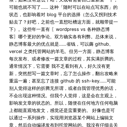
可能也就不写了…… 这种「随时可以在站点写东西」的
状态，也影响着对 blog 平台的选择（怎么又拐到技术
贴去了？好吧，之前也一直想吐槽这方面，就顺带提一
下）。这些年一直有 〖wordpress vs 各种静态博
客〗哪个更好的争论。双方确实各有利弊。总体来说，
静态博客最大的优点就是……省钱，可以薅 github、
vercel 之类托管网站的羊毛。但另一方面，静态博客
每次发布、或者修改一篇文章的过程，其实满折腾的。
通常情况下，它需要 我不乏看到有人，好久没有更
新，突然想写一篇文章时，忘了怎么操作，翻出攻略来
重温一遍；甚至忘了连接 github 的 ssh-key……可能
别人觉得这样的折腾无所谓，或者自我管理优秀的话，
不会出现这种情况。但我个人觉得，这是会在主观上，
影响发文章的状态的。所以，随便在任何地方任何电脑
上都能直观地发文，感觉还是蛮重要的。 好像也是可
以通过一系列操作，实现用浏览器某个网站上编辑文
章，然后自动编译发布到托管网站的。我没有仔细去关