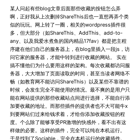
某人问起有些blog文章后面那些收藏的按钮怎么弄
啊，正好我从上次删掉ShareThis后也一直想再弄个类
似的玩玩。网上转了一圈，相关的wordpress插件很
多，但大部分（如ShareThis、AddThis、add-to-
any、以及我爱水煮鱼的国内精品17fav）都是把主程
序建在他们自己的服务器上，在blog里插入一段js，访
问它家的服务器，才能中转到进行收藏的网站。 实在
搞不懂他们为什么要用这样的架构。每次收藏都访问服
务器，大大增加了页面读取的时间，甚至当读者网络不
畅（如教育网不能访问ShareThis）以及某些不靠谱的
时候，会发生完全不能使用的情况。最不爽的是用户只
能在网站提供的那些收藏站点间进行选择，不能自行添
加要收藏的地址。而那些插件的提供者也不大可能牛x
到要网站们过来给钱求着，才给你添加收藏按钮的程
度。个么除了能够享受PR激增的快感外，看不出有这
样做的必要。这样的插件，完全可以纯在本机运行。
于是找到了Sociable，完全在本机运行的收藏插件。