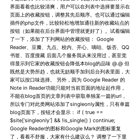
界面看着也比较清爽，用户可以在列表中选择要显示在
页面上的收藏按钮，调整其先后顺序。也可以通过编辑
插件的php文件，比较轻松地增加通往新的收藏站点的
按钮（如果能在后台界面中管理就更好了）。试着编辑
了一下，添加了下列网站的收藏按钮： Google
Reader、豆瓣、九点、校内、开心、嘀咕、饭否、QQ
书签、百度搜藏 后面几个服务我从来没用过，甚至觉
得显示到它家的收藏按钮会降低本blog的品味 @.@ 但
既然是大势所趋，也就无妨顺手加到后台列表里面，大
家可以按口味选择。 另外，因为 Google Reader 的
Note in Reader功能只能对当前页面的地址起作用，
不能在blog首页的文章列表中获取单独某一篇的url，
所以专门对此类网站添加了singleonly属性，只有单篇
blog页面下，按钮才会显示： if ( true ==
$site[‘singleonly’] && !is_single() ) continue;
Google Reader的图标和Google Mark的图标重复
了，看着不舒服，大家有什么建议么？ 调整了一下显