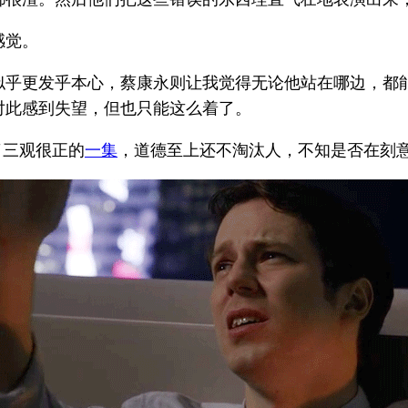
感觉。
似乎更发乎本心，蔡康永则让我觉得无论他站在哪边，都
对此感到失望，但也只能这么着了。
了三观很正的
一集
，道德至上还不淘汰人，不知是否在刻