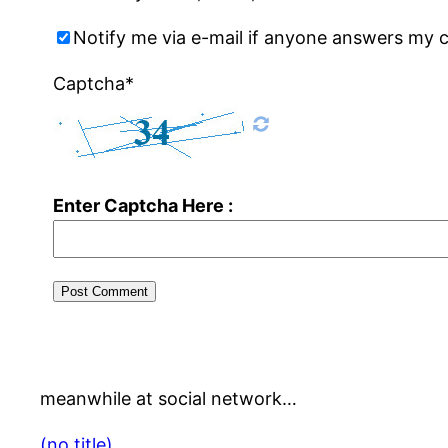
Notify me via e-mail if anyone answers my
Captcha*
Enter Captcha Here :
meanwhile at social network…
(no title)