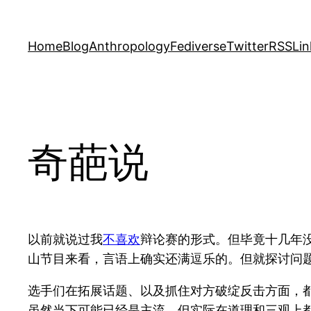
Skip
to
Home
Blog
Anthropology
Fediverse
Twitter
RSS
Lin
content
奇葩说
以前就说过我
不喜欢
辩论赛的形式。但毕竟十几年
山节目来看，言语上确实还满逗乐的。但就探讨问
选手们在拓展话题、以及抓住对方破绽反击方面，
虽然当下可能已经是主流，但实际在道理和三观上