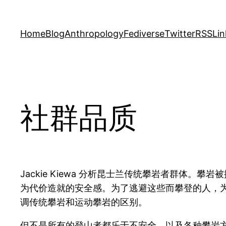
Skip
to
Home
Blog
Anthropology
Fediverse
Twitter
RSS
Lin
content
社群品质
Jackie Kiewa 分析昆士兰传统攀岩者群
为代价造就的安全感。为了逃避这些而攀登的人，
调传统攀岩和运动攀岩的区别。
但不是所有的登山者都乐于不安全，以及各种攀岩