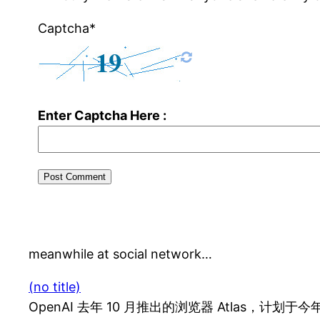
Captcha*
Enter Captcha Here :
meanwhile at social network…
(no title)
OpenAI 去年 10 月推出的浏览器 Atlas，计划于今