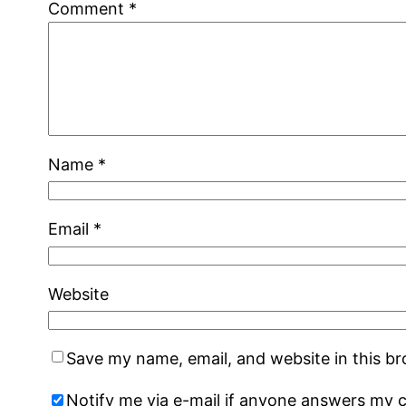
Comment
*
Name
*
Email
*
Website
Save my name, email, and website in this b
Notify me via e-mail if anyone answers my