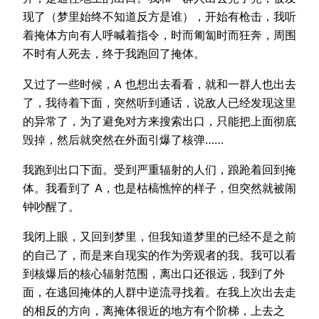
现了（梦里始终不知道反方是谁），开始有枪击，我听
着掩体方向有人呼喊着指令，时而匍匐时而狂奔，周围
不时有人死去，终于我跑回了掩体。
又过了一些时候，A 也想出去看看，就和一群人也出去
了，我待着下面，突然听到通话，说敌人已经发现这里
的异常了，为了避免对方来搜索出口，只能把上面彻底
毁掉，然后就突然在外面引爆了核弹……
我跑到出口下面。受到严重辐射的人们，踉跄着回到掩
体。我看到了 A，也是枯槁憔悴的样子，但突然就被闹
钟吵醒了。
我闭上眼，又回到梦里，但我知道梦里的已经不是之前
的自己了，而是来自现实的作为旁观者的我。我可以看
到核爆后的核心辐射范围，离出口还很远，我到了外
面，在逃回掩体的人群中逆流寻找着。在我上次出去走
的相反的方向，离掩体很近的地方有个阶梯，上去之