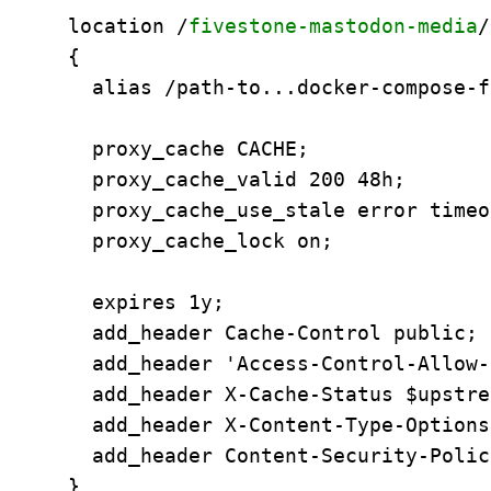
  location /
fivestone-mastodon-media
/

  {

    alias /path-to...docker-compose-
    proxy_cache CACHE;

    proxy_cache_valid 200 48h;

    proxy_cache_use_stale error timeout updating http_500 http_502 http_503 http_504;

    proxy_cache_lock on;

    expires 1y;

    add_header Cache-Control public;

    add_header 'Access-Control-Allow-Origin' '*';

    add_header X-Cache-Status $upstream_cache_status;

    add_header X-Content-Type-Options nosniff;

    add_header Content-Security-Policy "default-src 'none'; form-action 'none'";

  }
