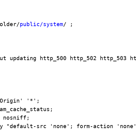
folder/
public/system
/ ;
