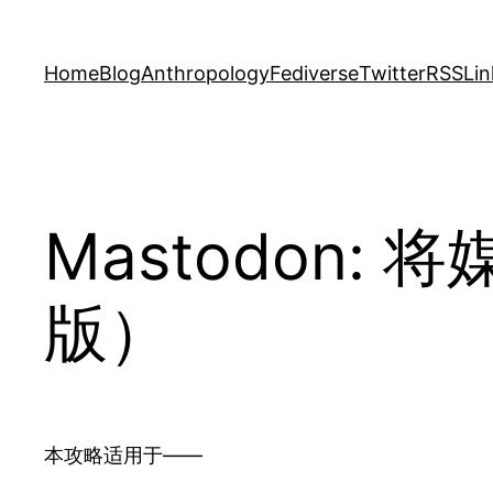
Skip
to
Home
Blog
Anthropology
Fediverse
Twitter
RSS
Lin
content
Mastodon:
版）
本攻略适用于——