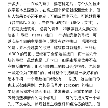
开多少。——在成为熟手，姿态稳定后，每个人的拉距
数字基本是固定的，在箭上画个标记就能测量出来。但
新人如果姿势还不稳定，可能反而测不准。可以姑且用
（臂展除以 2.5），当作自己的拉距（单位：英寸），
在初期挑选装备。 必需的装备，和推荐新人先购买的
装备 1. 弓把（riser） 接口 一个功能完整的弓把，可
以安装全部的主要附件，通常有这些接口： 需要指出
的是，并不是越贵的弓把，螺纹接口就越多。三利达
￥300 的弓把，已经有了全部这些接口；而一些几千
块的弓把，虽然也是 ILF 卡口，如果市场定位并不在
竞技反曲方面，那么可能图上的接口会少很多。尤其是
一些定位为 ”美猎“ 的，可能整个弓把就是一块好看的
硬木手柄，一个螺纹接口都没有…… 以及，这些接口你
也未必都能用到。尤其是信号片（clicker）的接口，
要到很后期才可能会用到。通常来说，最重要的是【安
装箭侧垫和箭台的两个螺孔】——有的弓把只有一个螺
孔，下文会说。然后就是主稳定杆和瞄准器的螺孔，但