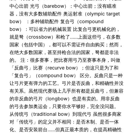
中心出箭 光弓（barebow）：中心出箭；没有瞄准
器，没有大多数辅助配件 奥运射准（olympic target
bow） ：多种辅助配件 复合弓（compound
bow）：可以省力的机械装置 比复合弓更机械化的，
就是弩（crossbow）和枪了……上面这些弓，在多数
国家（包括中国），都可以不需证件自由购买；然而，
在绝大多数国家，甚至持枪合法的国家，弩都是非法
的。 注：很多赛事，把比赛用弓乃至赛事本身，叫做
「反曲弓」比赛（recurve bow）；但这只是为了和
「复合弓」（compound bow） 区分。反曲只是一种
让弓片更有弹力的工艺。弓片是否反曲，和精确性并没
有关系。虽然现代赛场上几乎所有都是反曲弓，但兼容
的非反曲的弓片（longbow）也是有卖的。用非反曲
的弓去参加奥运会，只要你水平够好，完全没问题。
从传统弓（traditional bow）到现代弓 虽然很多商家
对「传统弓」的定义并不相同：是否木制、是否一体
化、是否安装箭台……但真正最本质的，在提高精确性