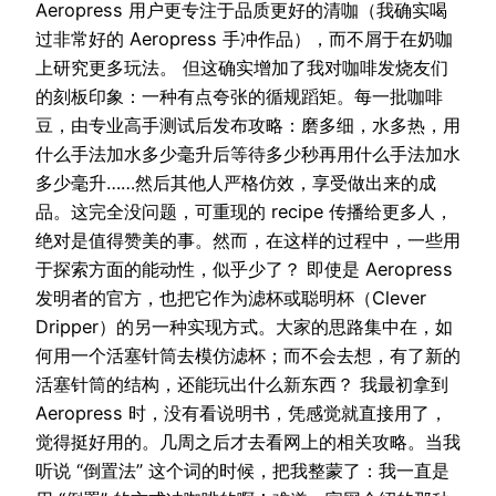
Aeropress 用户更专注于品质更好的清咖（我确实喝
过非常好的 Aeropress 手冲作品），而不屑于在奶咖
上研究更多玩法。 但这确实增加了我对咖啡发烧友们
的刻板印象：一种有点夸张的循规蹈矩。每一批咖啡
豆，由专业高手测试后发布攻略：磨多细，水多热，用
什么手法加水多少毫升后等待多少秒再用什么手法加水
多少毫升……然后其他人严格仿效，享受做出来的成
品。这完全没问题，可重现的 recipe 传播给更多人，
绝对是值得赞美的事。然而，在这样的过程中，一些用
于探索方面的能动性，似乎少了？ 即使是 Aeropress
发明者的官方，也把它作为滤杯或聪明杯（Clever
Dripper）的另一种实现方式。大家的思路集中在，如
何用一个活塞针筒去模仿滤杯；而不会去想，有了新的
活塞针筒的结构，还能玩出什么新东西？ 我最初拿到
Aeropress 时，没有看说明书，凭感觉就直接用了，
觉得挺好用的。几周之后才去看网上的相关攻略。当我
听说 “倒置法” 这个词的时候，把我整蒙了：我一直是