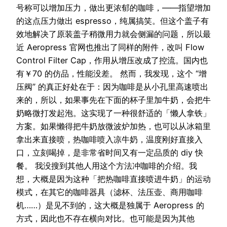
号称可以增加压力，做出更浓郁的咖啡，——指望增加
的这点压力做出 espresso，纯属搞笑。但这个盖子有
效地解决了原装盖子稍微用力就会侧漏的问题，所以最
近 Aeropress 官网也推出了同样的附件，改叫 Flow
Control Filter Cap，作用从增压改成了控流。国内也
有￥70 的仿品，性能没差。 然而，我发现，这个 “增
压阀” 的真正好处在于：因为咖啡是从小孔里高速喷出
来的，所以，如果事先在下面的杯子里加牛奶，会把牛
奶略微打发起泡。这实现了一种很舒适的「懒人拿铁」
方案。如果懒得把牛奶放微波炉加热，也可以从冰箱里
拿出来直接喷，热咖啡喷入凉牛奶，温度刚好直接入
口，立刻喝掉，是非常省时间又有一定品质的 diy 快
餐。 我没搜到其他人用这个方法冲咖啡的介绍。我
想，大概是因为这种「把热咖啡直接喷进牛奶」的运动
模式，在其它的咖啡器具（滤杯、法压壶、商用咖啡
机……）是见不到的，这大概是独属于 Aeropress 的
方式，因此也不存在横向对比。也可能是因为其他