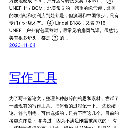
方便地改成 POL，户外店有转接头卖（$15）。 ③
UNEF 1″ / BOM，北美常见的一磅重的绿气罐，北美
的加油站和便利店到处都是，但澳洲和中国很少，只有
专门户外店才有。 ④ Lindal B188，又名 7/16
UNEF，户外背包露营时，最常见的扁圆气罐。虽然北
美有很多炉头，都是 ③ 的…
2023-11-04
写作工具
为了写长篇论文，整理各种散碎的构思和素材，尝试了
一圈现有的写作工具。把体验的过程记一下。 先说结
论。符合刚需，可供选择的，只有下面这几个。目前的
考虑次序是： 参考过，因为不满足刚需被淘汰的： 有
一些我知道但没有去试的，譬如 IA Writer。以及这些