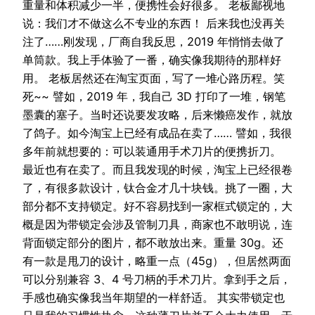
重量和体积减少一半，便携性会好很多。 老板鄙视地
说：我们才不做这么不专业的东西！ 后来我也没再关
注了……刚发现，厂商自我反思，2019 年悄悄去做了
单筒款。我上手体验了一番，确实像我期待的那样好
用。 老板居然还在淘宝页面，写了一堆心路历程。笑
死~~ 譬如，2019 年，我自己 3D 打印了一堆，钢笔
墨囊的塞子。当时还说要发攻略，后来懒癌发作，就放
了鸽子。如今淘宝上已经有成品在卖了…… 譬如，我很
多年前就想要的：可以装通用手术刀片的便携折刀。
最近也有在卖了。而且我发现的时候，淘宝上已经很卷
了，有很多款设计，钛合金才几十块钱。挑了一圈，大
部分都不支持锁定。好不容易找到一家框式锁定的，大
概是因为带锁定会涉及管制刀具，商家也不敢明说，连
背面锁定部分的图片，都不敢放出来。重量 30g。还
有一款是甩刀的设计，略重一点（45g），但居然两面
可以分别兼容 3、4 号刀柄的手术刀片。拿到手之后，
手感也确实像我当年期望的一样舒适。 其实带锁定也