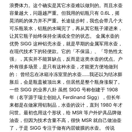
浪费体力。这个确实是其它水壶难以做到的。而且水壶
容量越大，问题越严重。但我用的铝瓶只有 0.6L，摇
晃消耗的体力并不严重。长途徒步时，我也会带几个大
可乐瓶装水，铝瓶的水喝完了，再从其它瓶子灌进来，
让其它瓶子始终保持全满或全空的状态。 金属水壶的
优势 SIGG 这种铝壳水壶，就是早期的金属军用水壶，
在现代技术下的轻便款。它的「不保温」、「导热性太
强」，其实并不能算缺点，反而是这类水壶的优点。户
外有很多场景，是只有这种水壶，才能更方便地做到
的： 曾经忘在冰箱冷冻室里的水壶……我还以为结冰膨
胀后，会是瓶盖被顶出来，但居然是整个瓶身涨裂了。
一些 SIGG 的业界八卦 虽然 SIGG 号称创建于 1908
年（名字源于瑞士创始人 Ferdinand Sigg），但长年
来都是在做家用铝制品，水壶的设计，直到 1980 年才
问世。最初也用这个形状，给 MSR 等户外炉具品牌做
油壶，但因为技术含量不高，很快 MSR 就自己做油壶
了，于是 SIGG 专注于做有内层镀膜的水壶。 传说