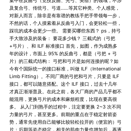
集中在反曲弓（竞技反曲、光弓、美猎）的领域，不涉
及复合弓、传统弓、弓道……等其它种类。个人感觉，
对新人而言，除非是有靠谱的教练手把手带领每一步，
不然的话，个人摸索着从反曲弓入门，会更轻松一些，
踩坑的成本会更少一些。 需要买哪些东西？ ps，持弓
手大致涉及的装备： 要花多少钱？ 三截式的（弓把
+弓片）、和 ILF 标准接口 首先，如图，作为成熟多
年的设计，市面上 95% 的反曲弓，都是（弓把 + 弓
片）的三截式结构： 弓把和弓片是如何连接的呢？如
今有个国际统一的接口标准，叫做 ILF（International
Limb Fitting）。不同厂商的弓把和弓片，只要是 ILF
接口，都可以随意搭配。这个 ILF 接口，过去十几年
才真正渐渐普及。在此之前，各大厂商的产品几乎都不
能混用，更换弓片的成本和麻烦程度，比现在要高很
多。 从入门到熟手的过程中，注定要更换 2~3 次不同
力量的弓片，甚至更多。前期的重点在于稳定射箭姿
势，通常先使用自己能够比较轻松拉开的（便宜的）弓
片；后期等姿态稳定，相关的肌肉力量也增加后，再逐