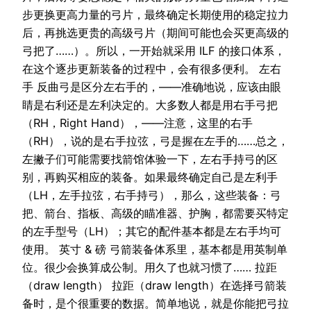
步更换更高力量的弓片，最终确定长期使用的稳定拉力
后，再挑选更贵的高级弓片（期间可能也会买更高级的
弓把了……）。所以，一开始就采用 ILF 的接口体系，
在这个逐步更新装备的过程中，会有很多便利。 左右
手 反曲弓是区分左右手的，——准确地说，应该由眼
睛是右利还是左利决定的。大多数人都是用右手弓把
（RH，Right Hand），——注意，这里的右手
（RH），说的是右手拉弦，弓是握在左手的……总之，
左撇子们可能需要找箭馆体验一下，左右手持弓的区
别，再购买相应的装备。如果最终确定自己是左利手
（LH，左手拉弦，右手持弓），那么，这些装备：弓
把、箭台、指板、高级的瞄准器、护胸，都需要买特定
的左手型号（LH）；其它的配件基本都是左右手均可
使用。 英寸 & 磅 弓箭装备体系里，基本都是用英制单
位。很少会换算成公制。用久了也就习惯了…… 拉距
（draw length） 拉距（draw length）在选择弓箭装
备时，是个很重要的数据。简单地说，就是你能把弓拉