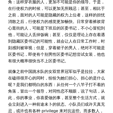
角：这样穿衣服的人，更加不可能是你的领导。于是，
在行使权力的时候，可以更加无所顾忌；甚至，相比于
之前，面对的人可能是隐藏的权力上位者，这样的担忧
消散之后，行使权力的感觉更加畅快。日常穿着裤衩背
心逛街的人，可能是下班后的区委书记，不小心冒犯到
他，可能让人丢掉饭碗；甚至，仅仅是理论上存在着遇
到隐藏区委书记的可能性，就会让人在日常工作时，时
刻感到被审视；但是，穿着裙子的男人，绝对不可能是
区委书记，即使有个别男性区委书记想尝试女装，他也
有很大概率很快当不上区委书记。
就像之前中国跳水队的女双世界冠军似乎是拉拉，大家
在磕得很开心的同时，纷纷为她们担心。担心的是什么
呢？是我们都明白的东西：从任何一个八竿子打不着的
角落，冒出一个领导，对同性恋不顺眼，说了句话，从
此，你的事业，你喜爱做的事，甚至整个生活方式，就
会立刻进入一种前途未卜的状态。小队员们或许天真无
忌，或许也有各种 privilege 来对抗这些。而多数人，