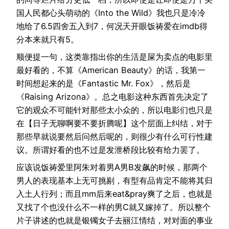
国人民都心头萌动的《Into the Wild》我也只是冷冷
地给了6.5四舍五入到7，何况天开眼饭祷爱在imdb得
分本来就只有5。
顺便提一句，这类靠指出你的生活是屎为卖点的电影里
最好看的，不算《American Beauty》的话，我第一
时间想起来的是《Fantastic Mr. Fox》，然后是
《Raising Arizona》。总之电影这种东西首先决定了
它的观众不可能针对那些太小众的，所以电影们也只是
在【日子无聊啊要不要折腾呢】这个层面上纠结，对于
那些早就说要然后问然后呢的，则很少有什么可行性建
议。所谓好看的也不过是发泄桥段比较有给力罢了。
应该说饭祷爱里阿朱对着男A男B发飙的时候，那两个
男人的表现基本上无可挑剔，有型有品肯定不能将其归
入土人行列；而且mm后来eat&pray爽了之后，也就是
又找了个也没什么不一样的男C就又嫁掉了。所以整个
片子讲述的也就是银镯女子去丽江情结，对对面的事业