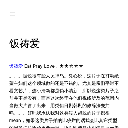
Skip
to
content
饭祷爱
饭祷爱
Eat Pray Love，★★☆☆☆
。。。据说很有些人哭掉鸟。凭心说，这片子在打动绝
望主妇们这个领域做的还是不错的。尤其是亲们平时不
看文艺片，连小清新都是伪小清新，所以说这类片子之
前并不是没有，而是这次终于在他们视线所及的范围内
当做大片冒了出来，用类似日剧韩剧的修辞法去共
鸣。。。好吧我承认我对这类渡人超脱的片子都很
mean，如果这类片子拍的比较烂的话我会比其它类型
的同等烂片给分更低一档，所以即使是让即使是万千美