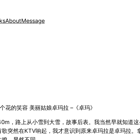
ks
About
Message
个花的笑容 美丽姑娘卓玛拉 –《卓玛》
40m，路上从小雪到大雪，故事后表。我当然早就知道
首歌突然在KTV响起，我才意识到原来卓玛拉是卓玛拉。
共鸣，显然不同。