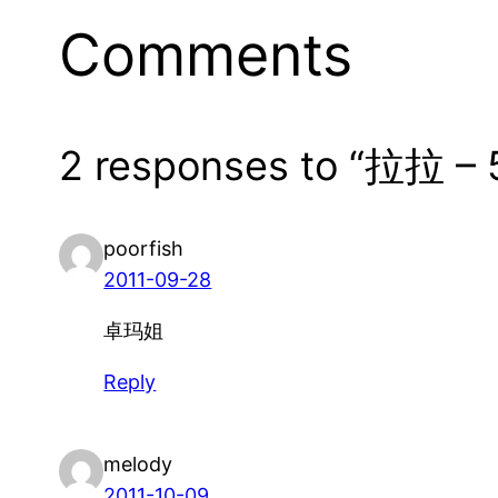
Comments
2 responses to “拉拉 – 
poorfish
2011-09-28
卓玛姐
Reply
melody
2011-10-09