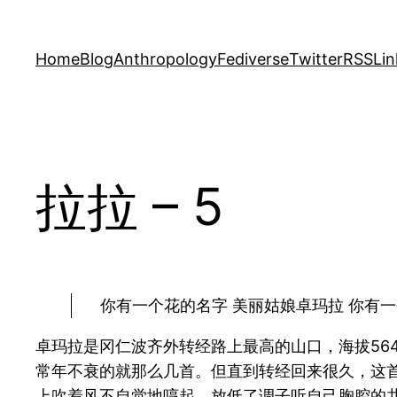
Skip
to
Home
Blog
Anthropology
Fediverse
Twitter
RSS
Lin
content
拉拉 – 5
你有一个花的名字 美丽姑娘卓玛拉 你有一
卓玛拉是冈仁波齐外转经路上最高的山口，海拔56
常年不衰的就那么几首。但直到转经回来很久，这
上吹着风不自觉地哼起，放低了调子听自己胸腔的