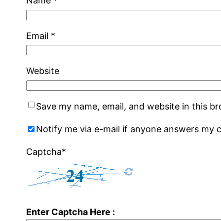
Name
*
Email
*
Website
Save my name, email, and website in this b
Notify me via e-mail if anyone answers my
Captcha*
Enter Captcha Here :