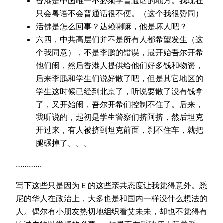
香港是中国唯一不必须学普通话的地方。我现在
只会粤语不会普通话很不便。（这个我很赞同）
活佛是怎么回事？达赖喇嘛，他是坏人吧？
六四，中共高层们并不是所有人都希望发生（这
个我同意），不是李鹏的错误，最开始吾尔开希
他们闹，然后香港人提供给他们好多钱和物资，
后来李鹏和学生们说好散了吧，但是其它地区的
学生这时候已经到北京了，听说要散了没有钱拿
了，又开始闹，吾尔开希们控制不住了。后来，
我听说的，起初是学生警察们挤阿挤，然后坦克
开过来，有人被挤到坦克前面，刹不住车，就把
腿碾掉了。。。
…………
写下这些只是因为Ｅ的这些亲共态度让我觉得意外。悉
尼的华人在政治上，大多也是和国内一样没什么想法的
人。偶尔有小朋友热切地组织看艾未未，却也不觉得有