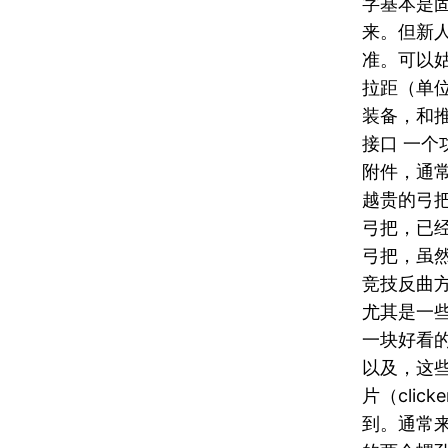
字基本是
来。但新
准。可以姑
拉距（单
装备，和推荐
接口 一
附件，通
越贵的弓把
弓把，已
弓把，虽然
竞技反曲
尤其是一些
一块好看
以及，这
片（cli
到。通常