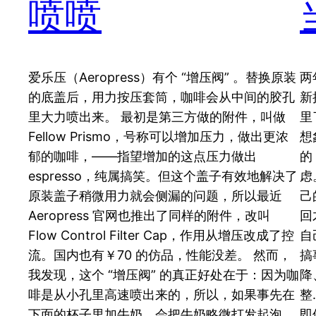
喷喷
爱乐压（Aeropress）有个 “增压阀” 。替换原装
两
的底盖后，用力按压套筒，咖啡会从中间的胶孔
新
里大力喷出来。 最初是第三方做的附件，叫做
里
Fellow Prismo，号称可以增加压力，做出更浓
想
郁的咖啡，——指望增加的这点压力做出
的
espresso，纯属搞笑。但这个盖子有效地解决了
虑
原装盖子稍微用力就会侧漏的问题，所以最近
己
Aeropress 官网也推出了同样的附件，改叫
回
Flow Control Filter Cap，作用从增压改成了控
自
流。国内也有￥70 的仿品，性能没差。 然而，
搞
我发现，这个 “增压阀” 的真正好处在于：因为咖
降
啡是从小孔里高速喷出来的，所以，如果事先在
整
下面的杯子里加牛奶，会把牛奶略微打发起泡。
即