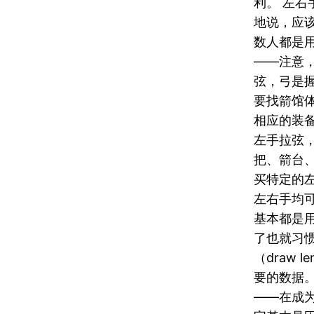
利。 左右
地说，应
数人都是用右
——注意
弦，弓是
要找箭馆
相应的装
左手拉弦
把、箭台
买特定的
左右手均可
基本都是
了也就习惯了
（draw 
要的数据
——在成