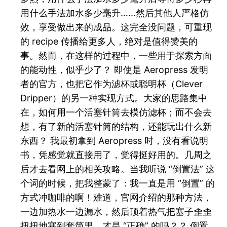
用什么手法加水多少毫升……然后其他人严格仿
效，享受做出来的成品。这完全没问题，可重现
的 recipe 传播给更多人，绝对是值得赞美的
事。然而，在这样的过程中，一些用于探索方面
的能动性，似乎少了？ 即使是 Aeropress 发明
者的官方，也把它作为滤杯或聪明杯（Clever
Dripper）的另一种实现方式。大家的思路集中
在，如何用一个活塞针筒去模仿滤杯；而不会去
想，有了新的活塞针筒的结构，还能玩出什么新
东西？ 我最初拿到 Aeropress 时，没有看说明
书，凭感觉就直接用了，觉得挺好用的。几周之
后才去看网上的相关攻略。当我听说 “倒置法” 这
个词的时候，把我整蒙了：我一直是用 “倒置” 的
方式冲咖啡的啊！难道，官网介绍的那种方法，
一边加热水一边漏水，然后顶着热气把塞子歪歪
扭扭地塞到套筒里，才是 “正确” 的吗？？ 倒置