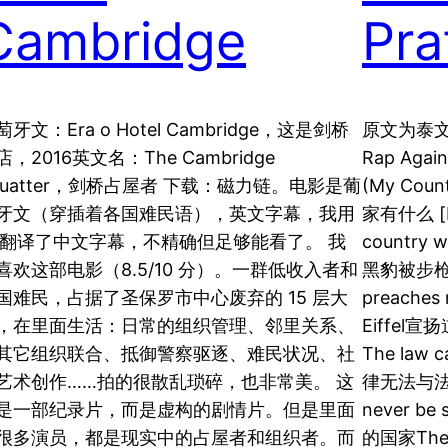
Cambridge
Pra
萄牙文：Era o Hotel Cambridge，这是剑桥
原文为泰
店，2016英文名：The Cambridge
Rap Again
quatter，剑桥占屋者 下载：磁力链。电影是葡
(My Cou
牙文（穿插着各国难民语），英文字幕，我用
家有什么 [In
I 翻译了中文字幕，不精确但足够能看了。 我
country wh
喜欢这部电影（8.5/10 分）。一群低收入者和
黑豹被步枪击
国难民，占据了圣保罗市中心废弃的 15 层大
preaches 
，在里面生活：日常的组织管理、邻里关系、
Eiffe
其它组织联合、抵御警察驱逐、难民状况、社
The law c
艺术创作……拍的很散乱琐碎，也非常美。 这
律无法与法
是一部纪录片，而是虚构的剧情片。但是里面
never b
很多演员，都是现实中的占屋者和组织者。而
的国家The c