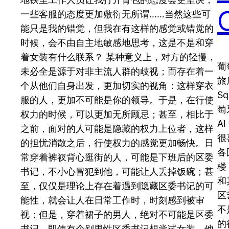
一些客服的态度更加敷衍无所谓……当然这些可
能只是我的错觉，但我在有这样的感觉或错觉的
时候，会不由自主地敏感地思考，这是不是和穿
着女装有什么联系？ 某种意义上，对方的轻慢，
葡
未必全是源于对非主流人群的歧视；而存在着一
旅
个从他们自身出发，更加切实的视角：这样穿衣
S
服的人，更加不可能是你的领导。于是，在行使
萄
权力的时候，可以更加无所顾忌；甚至，相比于
A
之前，面对的人可能是隐藏的权力上位者，这样
很
的担忧消散之后，行使权力的感觉更加畅快。日
各
常穿着裤衩背心逛街的人，可能是下班后的区委
楼
书记，不小心冒犯到他，可能让人丢掉饭碗；甚
和
至，仅仅是理论上存在着遇到隐藏区委书记的可
区
能性，就会让人在日常工作时，时刻感到被审
不
视；但是，穿着裙子的男人，绝对不可能是区委
的
书记，即使有个别男性区委书记想尝试女装，他