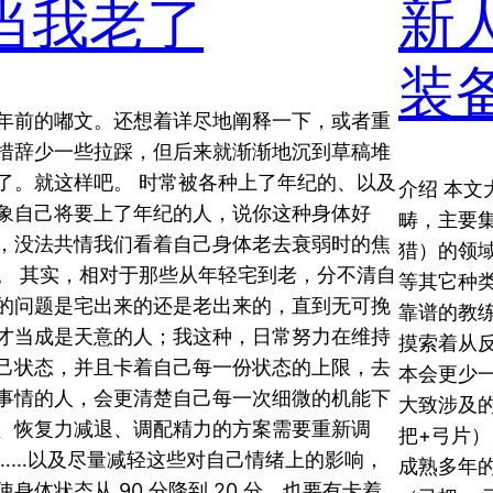
当我老了
新
装
年前的嘟文。还想着详尽地阐释一下，或者重
措辞少一些拉踩，但后来就渐渐地沉到草稿堆
了。就这样吧。 时常被各种上了年纪的、以及
介绍 本文
象自己将要上了年纪的人，说你这种身体好
畴，主要
，没法共情我们看着自己身体老去衰弱时的焦
猎）的领
。 其实，相对于那些从年轻宅到老，分不清自
等其它种
的问题是宅出来的还是老出来的，直到无可挽
靠谱的教
才当成是天意的人；我这种，日常努力在维持
摸索着从
己状态，并且卡着自己每一份状态的上限，去
本会更少一
事情的人，会更清楚自己每一次细微的机能下
大致涉及的
、恢复力减退、调配精力的方案需要重新调
把+弓片）
……以及尽量减轻这些对自己情绪上的影响，
成熟多年的
使身体状态从 90 分降到 20 分，也要有卡着