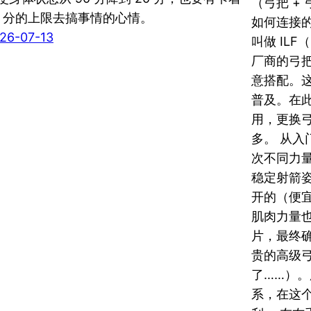
（弓把 +
0 分的上限去搞事情的心情。
如何连接
26-07-13
叫做 ILF（I
厂商的弓把
意搭配。这
普及。在
用，更换
多。 从入
次不同力
稳定射箭
开的（便
肌肉力量
片，最终
贵的高级
了……）。
系，在这