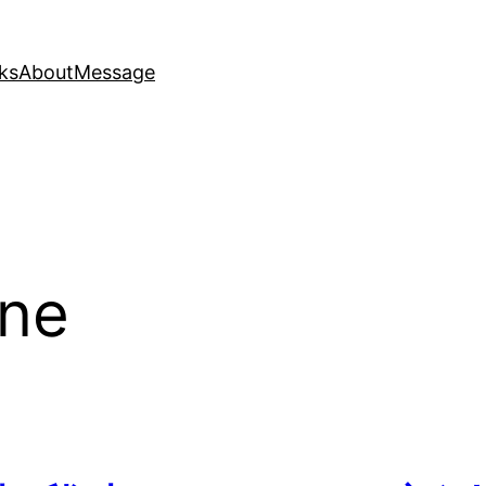
ks
About
Message
one