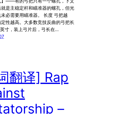
孔】——有的弓把只有一个螺孔，下文
后就是主稳定杆和瞄准器的螺孔，但光
未必需要用瞄准器。 长度 弓把越
稳定性越高。大多数竞技反曲的弓把长
5 英寸，装上弓片后，弓长在…
07
词翻译] Rap
inst
tatorship –