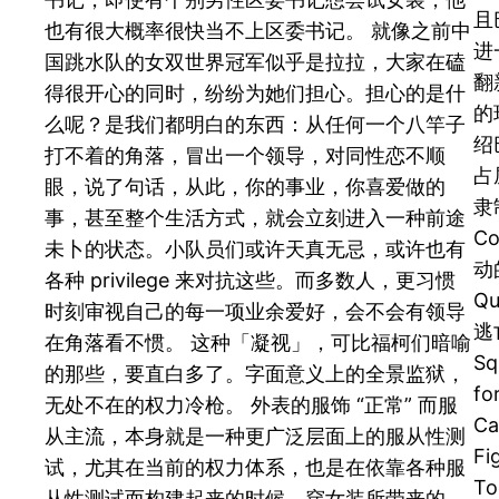
且
也有很大概率很快当不上区委书记。 就像之前中
进
国跳水队的女双世界冠军似乎是拉拉，大家在磕
翻
得很开心的同时，纷纷为她们担心。担心的是什
的
么呢？是我们都明白的东西：从任何一个八竿子
绍
打不着的角落，冒出一个领导，对同性恋不顺
占
眼，说了句话，从此，你的事业，你喜爱做的
隶
事，甚至整个生活方式，就会立刻进入一种前途
C
未卜的状态。小队员们或许天真无忌，或许也有
动
各种 privilege 来对抗这些。而多数人，更习惯
Q
时刻审视自己的每一项业余爱好，会不会有领导
逃亡
在角落看不惯。 这种「凝视」，可比福柯们暗喻
Sq
的那些，要直白多了。字面意义上的全景监狱，
fo
无处不在的权力冷枪。 外表的服饰 “正常” 而服
Ca
从主流，本身就是一种更广泛层面上的服从性测
Fi
试，尤其在当前的权力体系，也是在依靠各种服
T
从性测试而构建起来的时候，穿女装所带来的，