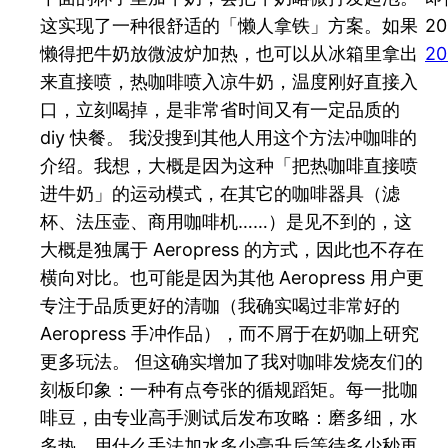
这实现了一种很舒适的「懒人拿铁」方案。如果
2
懒得把牛奶放微波炉加热，也可以从冰箱里拿出
20
来直接喷，热咖啡喷入凉牛奶，温度刚好直接入
口，立刻喝掉，是非常省时间又有一定品质的
diy 快餐。 我没搜到其他人用这个方法冲咖啡的
介绍。我想，大概是因为这种「把热咖啡直接喷
进牛奶」的运动模式，在其它的咖啡器具（滤
杯、法压壶、商用咖啡机……）是见不到的，这
大概是独属于 Aeropress 的方式，因此也不存在
横向对比。也可能是因为其他 Aeropress 用户更
专注于品质更好的清咖（我确实喝过非常好的
Aeropress 手冲作品），而不屑于在奶咖上研究
更多玩法。 但这确实增加了我对咖啡发烧友们的
刻板印象：一种有点夸张的循规蹈矩。每一批咖
啡豆，由专业高手测试后发布攻略：磨多细，水
多热，用什么手法加水多少毫升后等待多少秒再