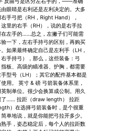
手 反曲弓是区分左右手的，——准确
该由眼睛是右利还是左利决定的。大多
手弓把（RH，Right Hand），
，这里的右手（RH），说的是右手拉
握在左手的……总之，左撇子们可能需
体验一下，左右手持弓的区别，再购买
备。如果最终确定自己是左利手（LH，
，右手持弓），那么，这些装备：弓
、指板、高级的瞄准器、护胸，都需要
左手型号（LH）；其它的配件基本都是
使用。 英寸 & 磅 弓箭装备体系里，
用英制单位。很少会换算成公制。用久
…… 拉距（draw length） 拉距
length）在选择弓箭装备时，是个很重
。简单地说，就是你能把弓拉开多少。
为熟手，姿态稳定后，每个人的拉距数