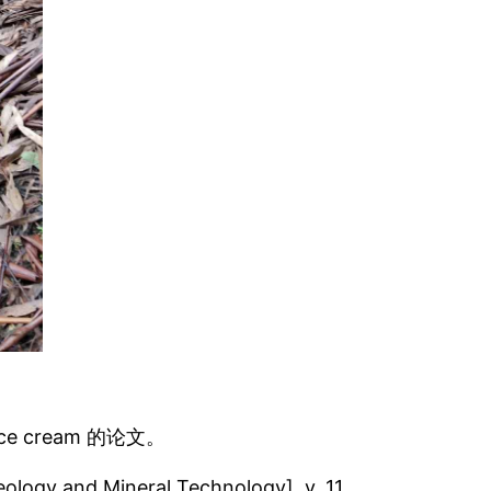
e cream 的论文。
eology and Mineral Technology], v. 11,