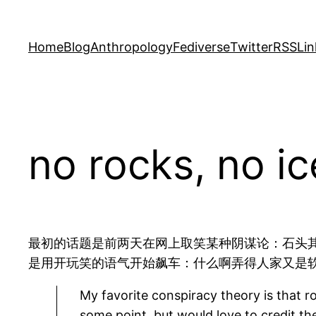
Skip
to
Home
Blog
Anthropology
Fediverse
Twitter
RSS
Lin
content
no rocks, no i
最初的话题是前两天在网上取笑某种阴谋论：石头其
是用开玩笑的语气开始飙车：什么啊弄得人家又是
My favorite conspiracy theory is that ro
some point, but would love to credit the