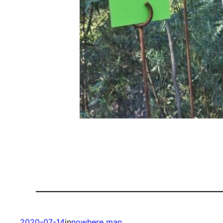
2020-07-14
in
nowhere man