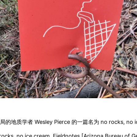
 Wesley Pierce 的一篇名为 no rocks, no ic
 rocks, no ice cream. Fieldnotes [Arizona Bureau of G