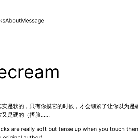
ks
About
Message
cecream
实是软的，只有你摸它的时候，才会绷紧了让你以为是硬
软又是硬的（捂脸……
cks are really soft but tense up when you touch them.
 original author)