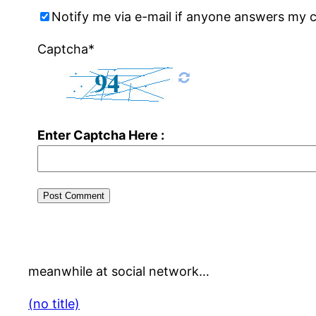
Notify me via e-mail if anyone answers my
Captcha*
Enter Captcha Here :
meanwhile at social network…
(no title)