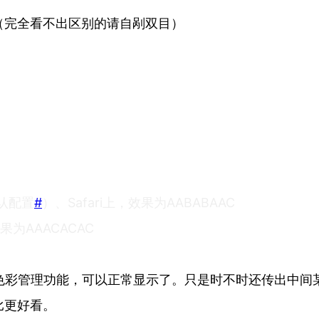
（完全看不出区别的请自剐双目）
默认配置
#
）、Safari上，效果为AABABAAC
为AAACACAC
好像增加了色彩管理功能，可以正常显示了。只是时不时还传出
比更好看。