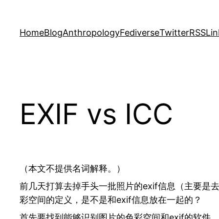
Skip
to
Home
Blog
Anthropology
Fediverse
Twitter
RSS
Lin
content
EXIF vs ICC
（本文不提供名词解释。）
前几天打算去掉手头一批照片的exif信息（主要是
彩空间的定义，是不是和exif信息放在一起的？
首先要找到能够识别图片的色彩空间和exif的软件。