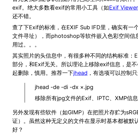
exif。绝大多数看exif的常用小工具（如
Exif Viewe
还不错。
查了下Exif的标准，在EXIF Sub IFD里，确实
文件寻址），而photoshop等软件嵌入色彩空
用过。。。
其实照片的头信息中，有很多种不同的结构标准：Exi
部分，和Exif无关。所以理论上移除exif信息，
起删除，慎用。推荐一下
jhead
，有选项可以控制只
jhead -de -di -dx ×.jpg
移除所有jpg文件的Exif、IPTC、XMP
另外发现有些软件（如GIMP）在把照片存贮为sR
证）。虽然这种无定义的文件在显示时基本都被默认当
好？