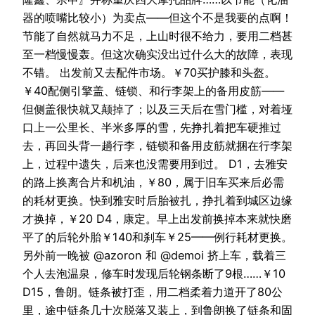
器的喷嘴比较小）为卖点——但这个不是我要的点啊！
节能了自然就马力不足，上山时很不给力，要用二档甚
至一档慢慢轰。但这次确实没出过什么大的故障，表现
不错。 出发前又去配件市场。￥70买护膝和头盔。
￥40配侧引擎盖、链锁、和行李架上的备用皮筋——
但侧盖很快就又颠掉了；以及三天后在雪门槛，对着垭
口上一公里长、半米多厚的雪，先挣扎着把车硬推过
去，再回头背一趟行李，链锁和备用皮筋就捆在行李架
上，过程中遗失，后来也没需要用到过。 D1，去雅安
的路上换离合片和机油，￥80，属于旧车买来后必需
的耗材更换。快到雅安时后胎被扎，挣扎着到城区边缘
才换掉，￥20 D4，康定。早上出发前换掉本来就快磨
平了的后轮外胎￥140和刹车￥25——例行耗材更换。
另外前一晚被 @azoron 和 @demoi 挤上车，载着三
个人去泡温泉，修车时发现后轮钢条断了9根……￥10
D15，鲁朗。链条被打歪，用二档柔着力道开了80公
里，途中链条几十次脱落又装上，到鲁朗换了链条和固