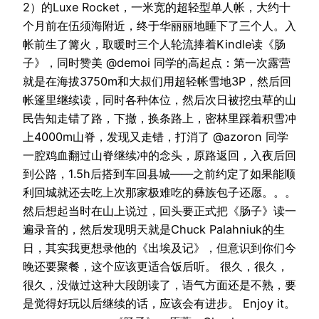
2）的Luxe Rocket，一米宽的超轻型单人帐，大约十
个月前在伍须海附近，终于华丽丽地睡下了三个人。入
帐前生了篝火，取暖时三个人轮流捧着Kindle读《肠
子》，同时赞美 @demoi 同学的高起点：第一次露营
就是在海拔3750m和大叔们用超轻帐雪地3P，然后回
帐篷里继续读，同时各种体位，然后次日被挖虫草的山
民告知走错了路，下撤，换条路上，密林里踩着积雪冲
上4000m山脊，发现又走错，打消了 @azoron 同学
一腔鸡血翻过山脊继续冲的念头，原路返回，入夜后回
到公路，1.5h后搭到车回县城——之前约定了如果能顺
利回城就还去吃上次那家极难吃的彝族包子还愿。。。
然后想起当时在山上说过，回头要正式把《肠子》读一
遍录音的，然后发现明天就是Chuck Palahniuk的生
日，其实我更想录他的《出埃及记》，但意识到你们今
晚还要聚餐，这个应该更适合饭后听。 很久，很久，
很久，没做过这种大段朗读了，语气方面还是不熟，要
是觉得好玩以后继续的话，应该会有进步。 Enjoy it。