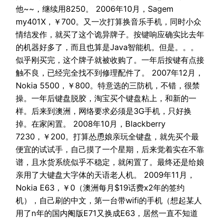
他~~，继续用8250。 2006年10月，Sagem
my401X，￥700。又一次打算换音乐手机，同时小众
情结发作，就买了这个诡异牌子。按键响应确实比去年
的机器好多了，而且也算是Java智能机。但是。。。
似乎刚买完，这个牌子就被收购了。一年后按键有点接
触不良，已经完全找不到修理配件了。 2007年12月，
Nokia 5500，￥800。特意选的三防机，不错，很禁
操。一年后键盘脱胶，淘宝买个键盘粘上，和新的一
样。后来到澳洲，网络要求必须是3G手机，只好换
掉。在家闲置。 2008年10月，Blackberry
7230，￥200。打算怂恿娘亲玩全键盘，就先买个最
便宜的试试手，自己摸了一个星期，后来觉着实在不靠
谱，且水货系统似乎不稳定，就闲置了。最终还是给娘
亲用了大键盘大字体的天语老人机。 2009年11月，
Nokia E63，￥0（澳洲每月$19话费x2年的签约
机），自己刷的中文，第一台带wifi的手机（想起某人
用了n年的国内阉版E71又换成E63，居然一直不知道