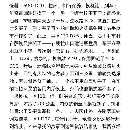
链器，￥80 D19，拉萨。例行保养。换机油；刹车；
前避震漏油只换了一个，另一个螺丝拧不开了；调整化
油器；护膝前两天丢了一只，这段路不冷，就直到拉萨
才又买了一副；买了额外的内胎和火花塞备用；右手刹
车杆摔断了，配上。共￥170 D25，仲巴。右手刹车杆
在萨嘎又摔断了——在矮拉山口磕过底盘后，车子在平
地就立不稳，每次倒下都是右手处先落地。。。￥5配
上。 D29，狮泉河。换机油￥40，备用固链器￥15
D33，叶城。新藏线全程都无大碍，刚从新藏公路尽头
出来，回到有人烟的地方骑了不到三公里，前轮突然爆
胎，旁边就是修车铺。。。个么不用自己动手了，在车
铺把拉萨买的备用内胎换上。外胎也磨损的差不多了，
一起换掉，￥100。但一时兴奋忘形，被奸商换了劣质
外胎，才跑了700公里，内嵌的钢丝骨架就断了，到塔
什库尔干又要重新换一条。。。去喀什路上在路旁车铺
调紧链条，￥1 D37，塔什库尔干。载着盼盼从喀什开
到塔县。本来摩托的故事到这里就该结束的：我留在塔