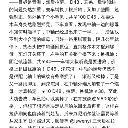
——目标是青海，然后拉萨。 D43，若羌。后轮倾斜
的问题突然加重，去车铺换了根后轴，又加了垫圈，勉
强对正。另外换了个小喇叭，共￥100 D45，在柴达
木车身突然剧烈摇晃。下车查看，发现中轴一边的螺母
不知何时颠掉了，中轴已经退出来了一半。。。沿途找
不到大小合适的螺母，只好一路用脚顶着，隔几公里就
停下，找石头把中轴砸回原位。直到格尔木才配到螺
母；车灯开关坏了，左手的开关整个换下来；换机油；
固定镇流器。共￥40——车铺大叔听说是要进藏，价
格上超级优惠的！ D46，沱沱河。中轴的螺母仍然不
是很配（轴上的螺纹有些磨损了），渐渐又松掉，于是
又一路用脚顶。到沱沱河，在中轴外端又加套了一个螺
母，才算搞定，￥10 D48，拉萨。换机油￥30。至此
大功告成，车已经可以卖掉了（在青旅谈过￥800的价
格），但想了想还是决定从尼泊尔回来后再卖，这样在
拉萨期间也能骑着到处逛。后来办尼泊尔签证需要等着
从家里寄旧护照过来，顺便等 @iswenyi 三天后在拉