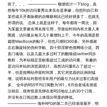
班了。。。 ———————– 顺便统计一下blog，虽
然每年10k的访问量秀出来实在是寒碜，但想到自己和
某些成天开着纵横的自曝癖相比已经好很多了，也就无
所谓的说。 总体上就是这样子。每年都有一两次，因
为某篇文章被名博名推引用，导致短时间内有大量人来
围观，访问量从每天几十暴增到上千。今年的高潮是那
篇喷MacBook的帖子，但也只潮到300多。另外感谢
左右脑旋转的伪科学帖、四十部淫秽色情网络小说、西
直门魂场、以及几篇大多过时了的翻墙或twitter同步
教程，为本站稳定贡献着超过三成的访问量。 有趣的
是访问本站的浏览器统计。虽然访问量IE占了超过一
半，但是按网站停留时间算，其它浏览器的比例则猛
增。说明本站对那些非IE用户的吸引力比IE过客们高很
多。 全年的RSS平均订阅数为161，6月份老域名彻底
注销后，很奇怪原先绑在老RSS地址上的30个订阅，
并没有在订阅总数上体现出明显的降低。
———————– 海外RPG的第二关已经渐渐展开，明