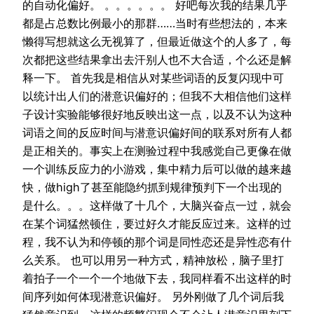
的自动化偏好。 。。。。。。 好吧每次我的结果几乎
都是占总数比例最小的那群……当时有些想法的，本来
懒得写想就这么无视算了，但最近做这个的人多了，每
次都把这些结果拿出去汗别人也不大合适，个么还是解
释一下。 首先我是相信从对某些词语的反复闪现中可
以统计出人们的潜意识偏好的；但我不大相信他们这样
子设计实验能够很好地反映出这一点，以及不认为这种
词语之间的反应时间与潜意识偏好间的联系对所有人都
是正相关的。事实上在测验过程中我感觉自己更像在做
一个训练反应力的小游戏，集中精力后可以做的越来越
快，做high了甚至能隐约抓到规律预判下一个出现的
是什么。。。这样做了十几个，大脑兴奋点一过，就会
在某个词猛然顿住，要过好久才能反应过来。这样的过
程，我不认为和停顿的那个词是同性恋还是异性恋有什
么关系。 也可以用另一种方式，精神放松，脑子里打
着拍子一个一个一个地做下去，我同样看不出这样的时
间序列如何体现潜意识偏好。 另外刚做了几个词后我