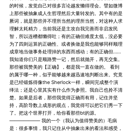
的时候，发觉自己对很多言论越发懒得理会。譬如微博
上那些被抽象成人生哲理然后大量转发的。其中有的是
厥词，就是那些并不理所当然的理所当然，对这种人求
理解太耗精力，当前我还是主攻自我完善而非启发民
智，所以连槽都懒得吐；有的正确但难度太低，没必要
为了四则运算的正确性、或者换做是我也能够同样顺理
成章地当做事务处理掉的东西而感动；有的正确但……
我知道你们只是顺路赞一记，然后就抛开，再无交集。
那些被我赞美的【正确】，都是我一直在做的。 看到
的属于哪一种，似乎能够越来越迅速地判断出来。究竟
是已经锻炼得像the Sherlock一样，瞬间完成整个演
绎法；还是心里其实有什么作为参照。我自己也拎不清
楚。如果是后者，那些我觉得正确而有用，记住并坚
持，高阶导数上成形的观点，我觉得可以把它们秀一下
了。把这个世界打开，给你看那些bt的源。
——————– 我的一个（我认为值得赞美的）毛病
是：很多事情，我只记住从中抽象出来的看法和感受，