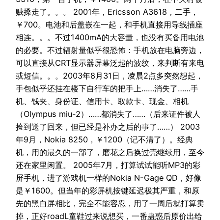
贼搡走了。。。 2001年，Ericsson A3618，二手，
￥700。电池和后盖嵌在一起，和手机直接用导线插座
相连。。。不过1400mA的大容量，也没有买备用电池
的必要。不过辐射量似乎很恐怖：手机放在电脑旁边，
可以直接从CRT显示器屏幕泛起的波纹，来判断有来电
或短信。。。2003年8月31日，凌晨2点多突然想起，
手包似乎还挂在楼下自行车的把手上……消失了……手
机、钱夹、身份证、信用卡、取款卡、现金、相机
（Olympus miu-2）……都消失了……（后来证件被人
捡到送了回来，但已经是补办之后的事了……） 2003
年9月，Nokia 8250，￥1200（记不清了）。经典
机，用的最久的一部了，磨花之后换过壳继续用，至今
还在家里闲置。 2005年7月，打算试试能听MP3的彩
屏手机，进了游戏机一样的Nokia N-Gage QD，好像
是￥1600。但当年的彩屏机按键延迟极其严重，和原
先的黑白屏相比，完全不能容忍，用了一周后就打算卖
掉，正好roadL童鞋过来说想买，一番蛊惑后原价出给