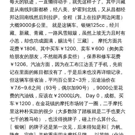
每天的轨迹，一直懒得动手，就先这样子了。其中川藏
是从南线到新都桥，经八美、炉霍到北线，又从昌都经
邦达回南线然后到拉萨。全程（算上在拉萨周边闲逛）
大概9000多公里。 就是这辆车。银钢125cc，经川
藏、新藏、青藏，一路风雪颠簸，虽然上坡无力且时有
小恙，却也功成圆满，赐法号〖三藏〗。 摩托方面共
花费￥1806。其中买车￥1200、卖车￥600（匆匆卖
给朋友的朋友，不然能再多卖些），保养和修车花费
￥1206。汽油方面，因为在工布江达丢了手机，先前
记在里面的账目都没有了，于是后来也没再详细记录。
但这辆车很省油，平均百公里2~3升，沿途油价在
￥7.6~9.6之间（93号，偶尔加90号），9000公里花
费的汽油钱，应该在￥2000以内。 Day 0，成都。买
车￥1200，在金花镇的摩托市场转了一圈，二手摩托
里这种朴实款的很少（大多数除了踏板就是二手也要六
七千的雅马哈），也没得挑牌子，碰上什么算什么。
〖银钢〗的牌子还是第一次见，后来得知是和〖力帆、
隆鑫、宗申〗并称重庆四大摩托品牌……以节能（化油