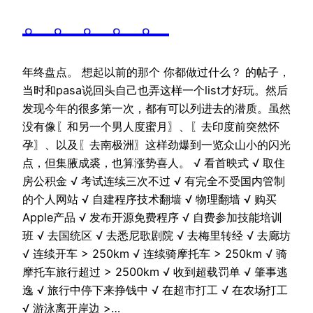
。。。。。
年终盘点。 想起以前的那个 你都做过什么？ 的帖子，
当时和pasa说回头自己也弄这样一个list才好玩。然后
发现今年的很多第一次，都有可以列进去的潜质。虽然
没有像〖和另一个男人度蜜月〗、〖去印度前突然怀
孕〗、以及〖去南极洲〗这样劲爆到一览众山小的闪光
点，但集腋成裘，也算涨势喜人。 √ 看首映式 √ 取住
房公积金 √ 考试连续三次不过 √ 有完全不受国内管制
的个人网站 √ 自建程序技术翻墙 √ 物理翻墙 √ 购买
Apple产品 √ 发布开源免费程序 √ 自费参加技能培训
班 √ 去国统区 √ 去悉尼歌剧院 √ 去梅里转经 √ 去廊坊
√ 连续开车 > 250km √ 连续骑摩托车 > 250km √ 骑
摩托车旅行超过 > 2500km √ 收到超载罚单 √ 肇事逃
逸 √ 旅行中停下来挣钱中 √ 在超市打工 √ 在农场打工
√ 游泳离开岸边 >…