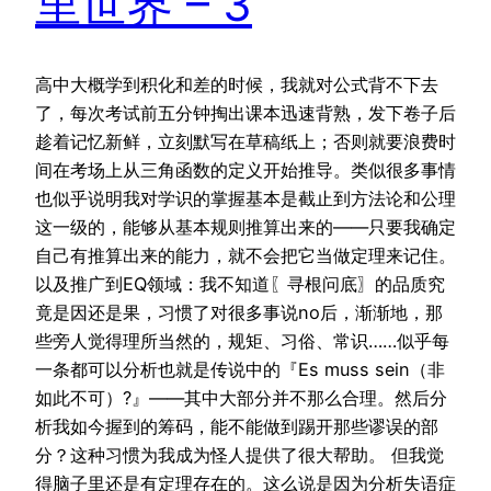
里世界 – 3
高中大概学到积化和差的时候，我就对公式背不下去
了，每次考试前五分钟掏出课本迅速背熟，发下卷子后
趁着记忆新鲜，立刻默写在草稿纸上；否则就要浪费时
间在考场上从三角函数的定义开始推导。类似很多事情
也似乎说明我对学识的掌握基本是截止到方法论和公理
这一级的，能够从基本规则推算出来的——只要我确定
自己有推算出来的能力，就不会把它当做定理来记住。
以及推广到EQ领域：我不知道〖寻根问底〗的品质究
竟是因还是果，习惯了对很多事说no后，渐渐地，那
些旁人觉得理所当然的，规矩、习俗、常识……似乎每
一条都可以分析也就是传说中的『Es muss sein（非
如此不可）?』——其中大部分并不那么合理。然后分
析我如今握到的筹码，能不能做到踢开那些谬误的部
分？这种习惯为我成为怪人提供了很大帮助。 但我觉
得脑子里还是有定理存在的。这么说是因为分析失语症