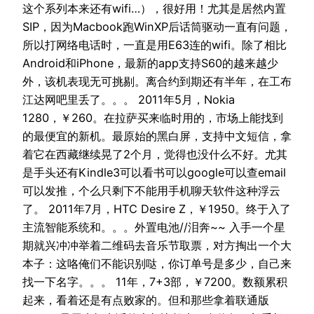
这个系列本来还有wifi…），很好用！尤其是居然内置
SIP，因为Macbook跑WinXP后话筒驱动一直有问题，
所以打网络电话时，一直是用E63连的wifi。除了相比
Android和iPhone，最新的app支持S60的越来越少
外，该机表现无可挑剔。离合约到期还有半年，在工布
江达网吧里丢了。。。 2011年5月，Nokia
1280，￥260。在拉萨买来临时用的，市场上能找到
的最便宜的新机。最原始的黑白屏，支持中文短信，拿
着它在西藏继续晃了2个月，觉得也没什么不好。尤其
是手头还有Kindle3可以看书可以google可以查email
可以发推，个么只剩下不能用手机聊天软件这种浮云
了。 2011年7月，HTC Desire Z，￥1950。终于入了
主流智能系统和。。。外置电池//泪奔~~ 入手一个星
期就兴冲冲举着二维码去音乐节取票，对方掏出一个大
本子：这咯俺们不能识别哒，你订单号是多少，自己来
找一下名字。。。 11年，7+3部，￥7200。数额累积
起来，看着还是有点败家的。但和那些拿着联通版