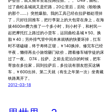
萨会合，就又骑车去逛拉姆拉措。。。 D49，曲松。
过了曲松县城就又是烂路，20公里后，后轮（盼盼换
的那个……）突然爆胎。我的工具已经在拉萨都处理掉
了，只好往回推车，把行李架上的大包背在身上，在海
拔4600m费力推了一个多小时，到小村子，和村民一
起把摩托扛上路过的小货车，运回曲松县城￥50。换
胎￥40；另外排气管中间本来就锈的快要坏掉，扛车
时不堪磕碰，终于寿终正寝，￥140换掉。修完车已经
半夜，懒得再去小旅馆砸门砍价，蹭着修车铺学徒的床
过了一夜。 D74，拉萨。之前去尼泊尔的时候，把车
寄放在多拉家，回到拉萨后，多拉说有朋友想买这辆
车，￥600出掉。第二天就（有生之年第一次）坐青藏
铁路离开了。
2012-03-18