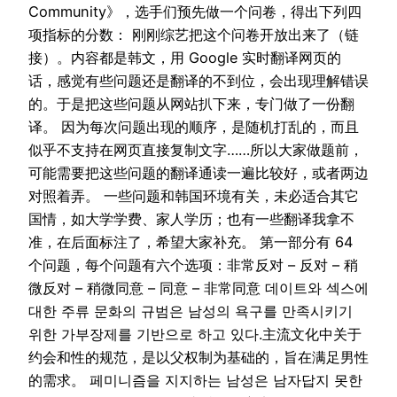
Community》，选手们预先做一个问卷，得出下列四
项指标的分数： 刚刚综艺把这个问卷开放出来了（链
接）。内容都是韩文，用 Google 实时翻译网页的
话，感觉有些问题还是翻译的不到位，会出现理解错误
的。于是把这些问题从网站扒下来，专门做了一份翻
译。 因为每次问题出现的顺序，是随机打乱的，而且
似乎不支持在网页直接复制文字……所以大家做题前，
可能需要把这些问题的翻译通读一遍比较好，或者两边
对照着弄。 一些问题和韩国环境有关，未必适合其它
国情，如大学学费、家人学历；也有一些翻译我拿不
准，在后面标注了，希望大家补充。 第一部分有 64
个问题，每个问题有六个选项：非常反对 – 反对 – 稍
微反对 – 稍微同意 – 同意 – 非常同意 데이트와 섹스에
대한 주류 문화의 규범은 남성의 욕구를 만족시키기
위한 가부장제를 기반으로 하고 있다.主流文化中关于
约会和性的规范，是以父权制为基础的，旨在满足男性
的需求。 페미니즘을 지지하는 남성은 남자답지 못한