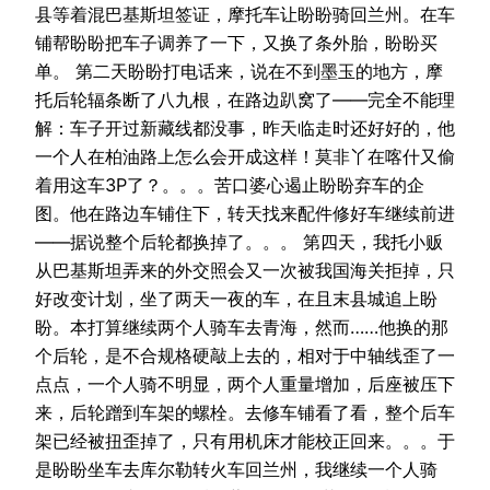
县等着混巴基斯坦签证，摩托车让盼盼骑回兰州。在车
铺帮盼盼把车子调养了一下，又换了条外胎，盼盼买
单。 第二天盼盼打电话来，说在不到墨玉的地方，摩
托后轮辐条断了八九根，在路边趴窝了——完全不能理
解：车子开过新藏线都没事，昨天临走时还好好的，他
一个人在柏油路上怎么会开成这样！莫非丫在喀什又偷
着用这车3P了？。。。苦口婆心遏止盼盼弃车的企
图。他在路边车铺住下，转天找来配件修好车继续前进
——据说整个后轮都换掉了。。。 第四天，我托小贩
从巴基斯坦弄来的外交照会又一次被我国海关拒掉，只
好改变计划，坐了两天一夜的车，在且末县城追上盼
盼。本打算继续两个人骑车去青海，然而……他换的那
个后轮，是不合规格硬敲上去的，相对于中轴线歪了一
点点，一个人骑不明显，两个人重量增加，后座被压下
来，后轮蹭到车架的螺栓。去修车铺看了看，整个后车
架已经被扭歪掉了，只有用机床才能校正回来。。。于
是盼盼坐车去库尔勒转火车回兰州，我继续一个人骑