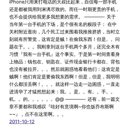
iPhone只用来打电话的大叔比起来，自信每一部手机
还是都被我用到淋漓尽致的。而任一时期更贵的手机，
也不会提供给我更多我想要的需求。 ————- 关于
当年第一台手机的下场，是个很有名的糗段子： 在中
关村附近逛街，几个民工过来围着我推推挤挤，当时立
刻就有所警觉，这肯定是贼！在偷我东西！但是。。问
题在于。。。我刚拿到这台手机两个多月，还完全木有
习惯『我有一台手机』这个事实。于是第一时间查看身
上物品：钱包在、钥匙在、证件现金银行卡都在、背包
也没有被拉开。。。然后就困惑地看着他们：这肯定是
贼啊！他们肯定是要偷我东西啊！但是，但是，我明明
什么都没丢啊！。。。就这样一边走一边困惑，一直走
进清华了才猛然想起来：我。。是。。有。。手。。
机。。的。。。。。。@@ ————- 还有，前一篇文
章不要都和我感叹『哇好有意境啊~你也饭乔布斯啊
~~』，点不在这里啊。。。
2011-10-12